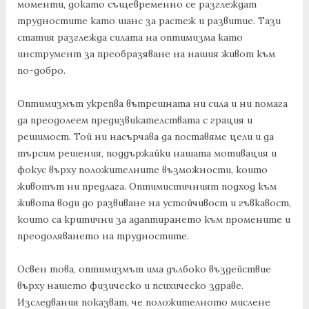
моменти, докато същевременно се разглеждат
трудностите като шанс за растеж и развитие. Тази
статия разглежда силата на оптимизма като
инструмент за преобразяване на нашия живот към
по-добро.
Оптимизмът укрепва вътрешната ни сила и ни помага
да преодолеем предизвикателствата с грация и
решимост. Той ни насърчава да поставяме цели и да
търсим решения, поддържайки нашата мотивация и
фокус върху положителните възможности, които
животът ни предлага. Оптимистичният подход към
живота води до развиване на устойчивост и гъвкавост,
които са критични за адаптирането към промените и
преодоляването на трудностите.
Освен това, оптимизмът има дълбоко въздействие
върху нашето физическо и психическо здраве.
Изследвания показват, че положителното мислене