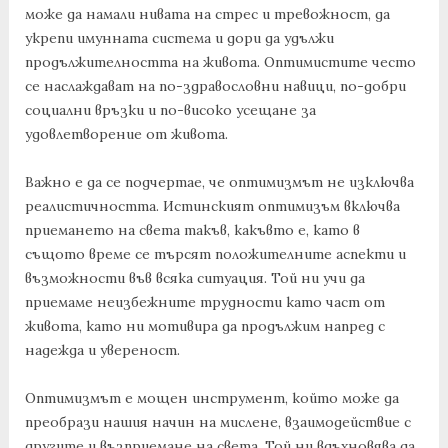
може да намали нивата на стрес и тревожност, да
укрепи имунната система и дори да удължи
продължителността на живота. Оптимистите често
се наслаждават на по-здравословни навици, по-добри
социални връзки и по-високо усещане за
удовлетворение от живота.
Важно е да се подчертае, че оптимизмът не изключва
реалистичността. Истинският оптимизъм включва
приемането на света такъв, какъвто е, като в
същото време се търсят положителните аспекти и
възможности във всяка ситуация. Той ни учи да
приемаме неизбежните трудности като част от
живота, като ни мотивира да продължим напред с
надежда и увереност.
Оптимизмът е мощен инструмент, който може да
преобрази нашия начин на мислене, взаимодействие с
другите и възприемане на света. Той ни вдъхновява да