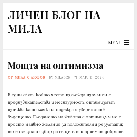
ЛИЧЕН БЛОГ НА
МИЛА
MENU
Мощта на oптимизма
ОТ МИЛА С ЛЮБОВ
BY
MILABEB
МАР. 11, 2024
В един свят, който често изглежда изпълнен с
предизвикателства и несигурност, оптимизмът
изпъква като маяк на надежда и увереност в
бъдещето. Гледането на живота с оптимизъм не е
просто наивно желание за положителни резултати;
то е осъзнат избор да се ценят и приемат добрите