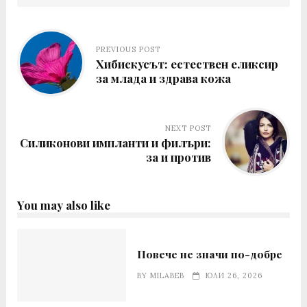
PREVIOUS POST
Хибискусът: естествен еликсир
за млада и здрава кожа
NEXT POST
Силиконови импланти и филъри:
за и против
You may also like
Повече не значи по-добре
BY
MILABEB
ЮЛИ 26, 2026