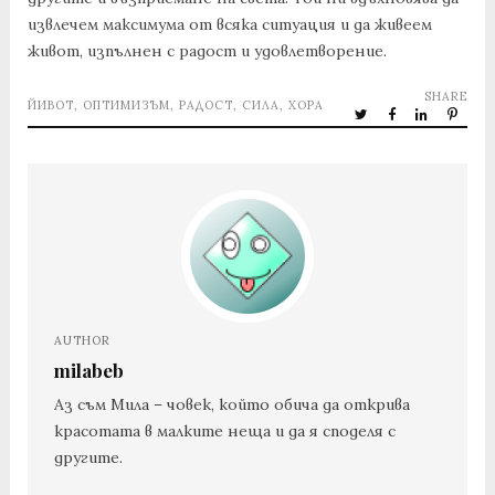
извлечем максимума от всяка ситуация и да живеем
живот, изпълнен с радост и удовлетворение.
SHARE
ЙИВОТ
,
ОПТИМИЗЪМ
,
РАДОСТ
,
СИЛА
,
ХОРА
AUTHOR
milabeb
Аз съм Мила – човек, който обича да открива
красотата в малките неща и да я споделя с
другите.