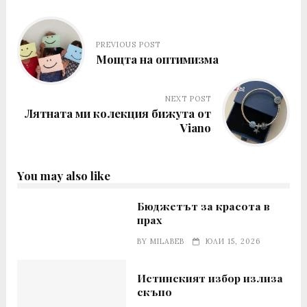
PREVIOUS POST
Мощта на oптимизма
NEXT POST
Лятната ми колекция бижута от
Viano
You may also like
Бюджетът за красота в
прах
BY
MILABEB
ЮЛИ 15, 2026
Истинският избор излиза
скъпо