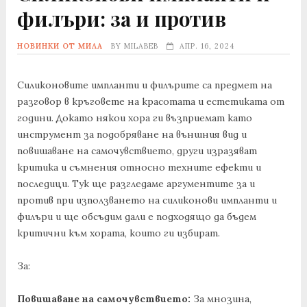
филъри: за и против
НОВИНКИ ОТ МИЛА
BY
MILABEB
АПР. 16, 2024
Силиконовите импланти и филърите са предмет на
разговор в кръговете на красотата и естетиката от
години. Докато някои хора ги възприемат като
инструмент за подобряване на външния вид и
повишаване на самочувствието, други изразяват
критика и съмнения относно техните ефекти и
последици. Тук ще разгледаме аргументите за и
против при използването на силиконови импланти и
филъри и ще обсъдим дали е подходящо да бъдем
критични към хората, които ги избират.
За:
Повишаване на самочувствието:
За мнозина,