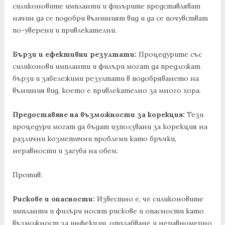
силиконовите импланти и филърите представляват
начин да се подобри външният вид и да се почувстват
по-уверени и привлекателни.
Бързи и ефективни резултати:
Процедурите със
силиконови импланти и филъри могат да предложат
бързи и забележими резултати в подобряването на
външния вид, което е привлекателно за много хора.
Предоставяне на възможности за корекция:
Тези
процедури могат да бъдат използвани за корекция на
различни козметични проблеми като бръчки,
неравности и загуба на обем.
Против:
Рискове и опасности:
Известно е, че силиконовите
импланти и филъри носят рискове и опасности като
възможност за инфекции, отхлабване и неравномерно