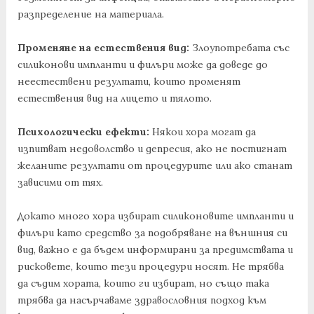
разпределение на материала.
Променяне на естествения вид:
Злоупотребата със
силиконови импланти и филъри може да доведе до
неестествени резултати, които променят
естествения вид на лицето и тялото.
Психологически ефекти:
Някои хора могат да
изпитват недоволство и депресия, ако не постигнат
желаните резултати от процедурите или ако станат
зависими от тях.
Докато много хора избират силиконовите импланти и
филъри като средство за подобряване на външния си
вид, важно е да бъдем информирани за предимствата и
рисковете, които тези процедури носят. Не трябва
да съдим хората, които ги избират, но също така
трябва да насърчаваме здравословния подход към