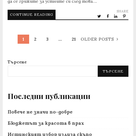
да се грижите за устните си след това….
SHARE
CONTINUE READING
1
2
3
…
21
OLDER POSTS
Търсене
ТЪРСЕНЕ
Последни публикации
Повече не значи по-добре
Бюджетът за красота в прах
Истинският избор излиза скъпо