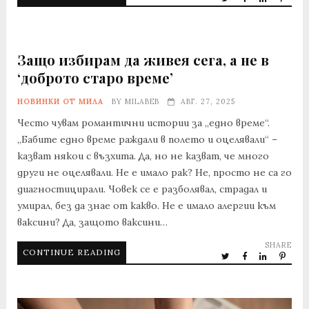
Защо избирам да живея сега, а не в
‘доброто старо време’
НОВИНКИ ОТ МИЛА
BY
MILABEB
АВГ. 27, 2025
Често чувам романтични истории за „едно време“.
„Бабите едно време раждали в полето и оцелявали“ –
казват някои с възхита. Да, но не казват, че много
други не оцелявали. Не е имало рак? Не, просто не са го
диагностицирали. Човек се е разболявал, страдал и
умирал, без да знае от какво. Не е имало алергии към
ваксини? Да, защото ваксини…
SHARE
CONTINUE READING