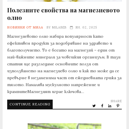
Полезните свойства на магнезиевото
олио
НОВИНКИ ОТ МИЛА
BY
MILABEB
ЯН. 02, 2025
Магнезиевото олио набира популярност като
ефективен продукт за подобряване на здравето и
благополучието. То е богато на магнезий – един от
най-важните минерали за човешкия организъм. В тази
статия ще разгледаме основните ползи от
използването на магнезиево олио и как то може да се
превърне в незаменима част от ежедневната грижа за
тялото. Намалява мускулното напрежение и
крампитеМагнезият играе ключова…
SHARE
CONTINUE READING