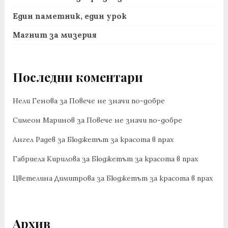
Един паметник, един урок
Магнит за мизерия
Последни коментари
Нели Генова
за
Повече не значи по-добре
Симеон Маринов
за
Повече не значи по-добре
Ангел Радев
за
Бюджетът за красота в прах
Габриела Кирилова
за
Бюджетът за красота в прах
Цветелина Димитрова
за
Бюджетът за красота в прах
Архив