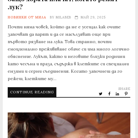
лук?
НОВИНКИ ОТ МИЛА
BY
MILABEB
МАЙ 29, 2025
Почти няма човек, който да не е усещал как очите
започват да парят и да се насълзяват още при
първото рязване на лука. Това странно, почти
емоционално преживяване обаче си има много логично
обяснение. Лукът, както и неговите близки роднини
като чесъна и праза, съдържа в клетките си специални
ензими и серни съединения. Когато започнеш да го
режеш, клетките му…
SHARE
CONTINUE READING