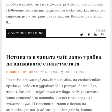
проблемът.Ако не си възбуден за живот… не си здрав.
Повечето хора ядат, защото им е скучно, жадни са или
стресирани – не защото са гладни. Вместо да ровиш
в…
SHARE
CONTINUE READING
Истината в чашата чай: защо трябва
да внимаваме с пакетчетата
НОВИНКИ ОТ МИЛА
BY
MILABEB
ЮНИ 24, 2025
Чаят винаги ми е звучал като символ на спокойствие,
грижа за себе си и здравословен ритуал. Зелен, бял,
черен, билков – независимо от вида, го възприемаме
като естествена напитка, която носи ползи за
тялото и ума. И наистина – чаят е богат на
антиоксиданти, флавоноиди и вещества, които