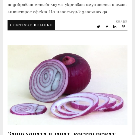
подобряват метаболизма, укрепват имунитета и имат
антистрес ефект. Но напоследък започнах да…
SHARE
CONTINUE READING
Защо хората плачат, когато режат