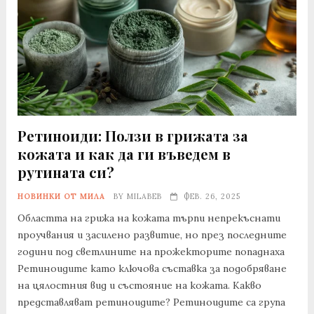
Ретиноиди: Ползи в грижата за
кожата и как да ги въведем в
рутината си?
НОВИНКИ ОТ МИЛА
BY
MILABEB
ФЕВ. 26, 2025
Областта на грижа на кожата търпи непрекъснати
проучвания и засилено развитие, но през последните
години под светлините на прожекторите попаднаха
Ретиноидите като ключова съставка за подобряване
на цялостния вид и състояние на кожата. Какво
представляват ретиноидите? Ретиноидите са група