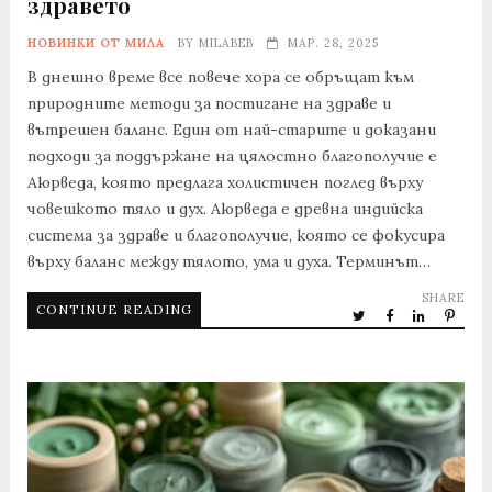
здравето
НОВИНКИ ОТ МИЛА
BY
MILABEB
МАР. 28, 2025
В днешно време все повече хора се обръщат към
природните методи за постигане на здраве и
вътрешен баланс. Един от най-старите и доказани
подходи за поддържане на цялостно благополучие е
Аюрведа, която предлага холистичен поглед върху
човешкото тяло и дух. Аюрведа е древна индийска
система за здраве и благополучие, която се фокусира
върху баланс между тялото, ума и духа. Терминът…
SHARE
CONTINUE READING