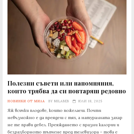
Полезни съвети или напомняния,
които трябва да си повтаряш редовно
НОВИНКИ ОТ МИЛА
BY
MILABEB
ЮЛИ 18, 2025
Яж всички плодове, които пожелаеш. Почти
невъзможно е да преядеш с тях, а натуралната захар
не те прави дебел. Преяждането с празни калории и
безразборното тъпчене пред телевизора – това е