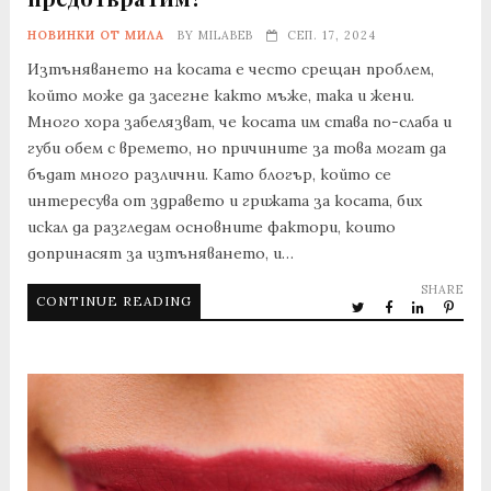
НОВИНКИ ОТ МИЛА
BY
MILABEB
СЕП. 17, 2024
Изтъняването на косата е често срещан проблем,
който може да засегне както мъже, така и жени.
Много хора забелязват, че косата им става по-слаба и
губи обем с времето, но причините за това могат да
бъдат много различни. Като блогър, който се
интересува от здравето и грижата за косата, бих
искал да разгледам основните фактори, които
допринасят за изтъняването, и…
SHARE
CONTINUE READING