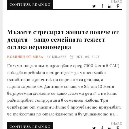
SHARE
CONTINUE READING
Мъжете стресират жените повече от
децата – защо семейната тежест
остава неравномерна
НОВИНКИ ОТ МИЛА
BY
MILABEB
ОКТ. 09, 2025
Голямо национално изследване сред 7000 жени в САЩ
показва тревожна тенденция – за много майки
основният източник на стрес не са децата, а
партньорите им. Данните сочат, че 8.5 от 10 жени
възприемат мъжете си като „големи деца“, а не като
равноправни сътрудници в семейния живот. Три
четвърти от участничките в проучването признават,
че тежестта по отглеждането и възпитанието на…
SHARE
CONTINUE READING