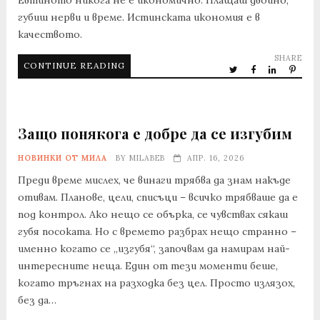
губиш нерви и време. Истинската икономия е в
качеството.
SHARE
CONTINUE READING
Защо понякога е добре да се изгубим
НОВИНКИ ОТ МИЛА
BY
MILABEB
АПР. 16, 2026
Преди време мислех, че винаги трябва да знам накъде
отивам. Планове, цели, списъци – всичко трябваше да е
под контрол. Ако нещо се обърка, се чувствах сякаш
губя посоката. Но с времето разбрах нещо странно –
именно когато се „изгубя“, започвам да намирам най-
интересните неща. Един от тези моменти беше,
когато тръгнах на разходка без цел. Просто излязох,
без да…