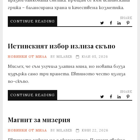
грижа – балансирана храна и качествена козметика.
SHARE
CONTINUE READING
Истинският избор излиза скъпо
НОВИНКИ ОТ МИЛА
BY
MILABEB
ЮЛИ 05, 2026
Мислех, че съм улучила златна мина, но новата блуза
издържа само три пранета. Евтиното често излиза
по-скъпо.
SHARE
CONTINUE READING
Магнит за мизерия
НОВИНКИ ОТ МИЛА
BY
MILABEB
ЮНИ 22, 2026
Евтиното никога не е икономично. Плащаш двойно,