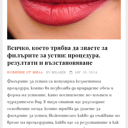
Всичко, което трябва да знаете за
филърите за устни: процедура,
резултати и възстановяване
НОВИНКИ ОТ МИЛА
BY
MILABEB
АВГ. 19, 2024
Филърите за устни са популярна козметична
процедура, която ви позволява да придадете обем и
форма на устните, като постигнете по-плътен и
изразителен вид. В тази статия ще разгледаме
основните неща, които трябва да знаете за
филърите за устни, включително какво да очаквате по
време на процедурата, какви ще са резултатите и как