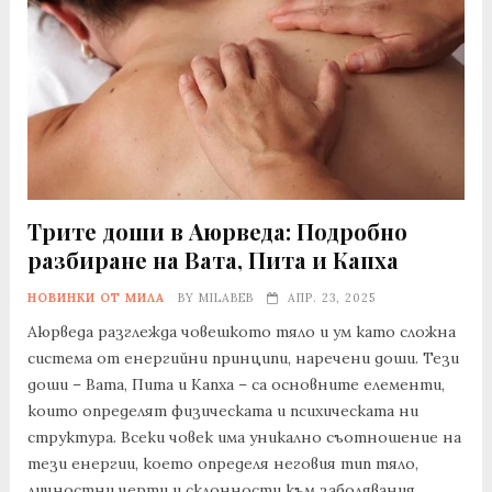
Трите доши в Аюрведа: Подробно
разбиране на Вата, Пита и Капха
НОВИНКИ ОТ МИЛА
BY
MILABEB
АПР. 23, 2025
Аюрведа разглежда човешкото тяло и ум като сложна
система от енергийни принципи, наречени доши. Тези
доши – Вата, Пита и Капха – са основните елементи,
които определят физическата и психическата ни
структура. Всеки човек има уникално съотношение на
тези енергии, което определя неговия тип тяло,
личностни черти и склонности към заболявания.