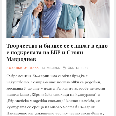
Творчество и бизнес се сливат в едно
с подкрепата на ББР и Стоян
Мавродиев
НОВИНКИ ОТ МИЛА
BY
MILABEB
ФЕВ. 13, 2020
Съвременния българин има сложна връзка с
изкуството. Театралните постановки са редовни,
местата в залите – пълни. Различни градове печелят
титли като „Европейска столица на културата“ и
„Европейска младежка столица“, което намеква, че
културата се среща на много места в България.
Панаирите на занаятите често-често гостуват из