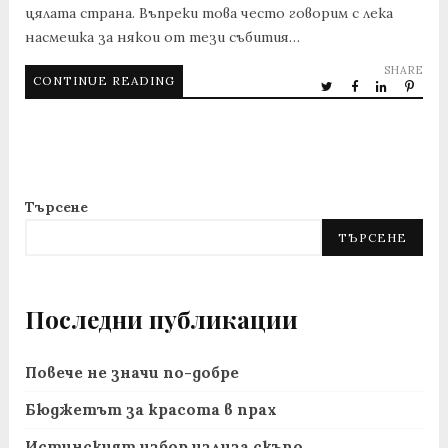
цялата страна. Въпреки това често говорим с лека
насмешка за някои от тези събития…
SHARE
CONTINUE READING
Търсене
ТЪРСЕНЕ
Последни публикации
Повече не значи по-добре
Бюджетът за красота в прах
Истинският избор излиза скъпо