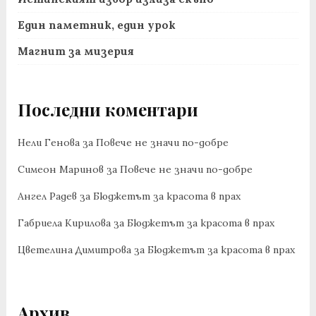
Един паметник, един урок
Магнит за мизерия
Последни коментари
Нели Генова
за
Повече не значи по-добре
Симеон Маринов
за
Повече не значи по-добре
Ангел Радев
за
Бюджетът за красота в прах
Габриела Кирилова
за
Бюджетът за красота в прах
Цветелина Димитрова
за
Бюджетът за красота в прах
Архив