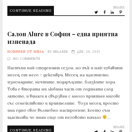
SHARE
CONTINUE READING
Салон Alure в София – една приятна
изненада
НОВИНКИ ОТ МИЛА
BY
MILABEB
ДЕК. 14, 2013
NO COMMENTS
Настъпи най-студеният сезон, но пък и най-хубавият
месец от него – декември. Месец на щастието,
изненадите, мечтите, подаръците, близките хора.
Това е втората ми любима част от годината след
лятото, и винаги я свързвам с много приятни мигове
със семейството и приятелите. Този месец просто
има едно свое вълшебно настроение, което съм
щастлива, че имам още от неговото начало
…
SHARE
CONTINUE READING