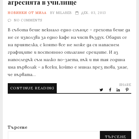
агресията в училище
НОВИНКИ ОТ МИЛА
BY
MILABEB
ДЕК. 03, 2013
NO COMMENTS
В събота беше пекнало едно слънце – грехота беше да
не се използва за едно кафе на чист въздух. Обадих се
на приятелка, с която все не може да си напаснем
графиците и постоянно отлагаме срещите. И аз
напоследък съм малко по-заета, пък и тя тая година
има първолак – а всеки, който е минал през това, знае,
че първата…
SHARE
CONTINUE READING
Търсене
ТЪРСЕНЕ