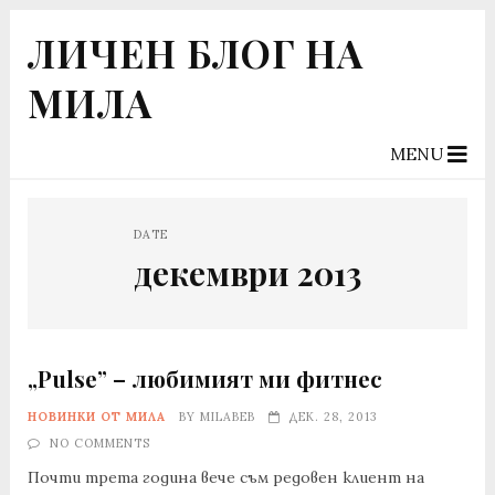
ЛИЧЕН БЛОГ НА
МИЛА
MENU
DATE
декември 2013
„Pulse” – любимият ми фитнес
НОВИНКИ ОТ МИЛА
BY
MILABEB
ДЕК. 28, 2013
NO COMMENTS
Почти трета година вече съм редовен клиент на