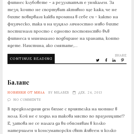
фитнес клубовете – а резултатът е уникален. За
тези, които не спортуват активно ще кажа, че не
бихте повярвали каква промяна в себе си – както на
физическо, така и на изцяло личностно ниво бихте
постигнали просто с едното постоянство във
фитнеса и минимално подбиране на храната, която
ядете. Наистина, ако смятате,…
SHARE
CONTINUE READING
Баланс
НОВИНКИ ОТ МИЛА
BY
MILABEB
ДЕК. 24, 2013
NO COMMENTS
В предколедния ден бяхме с приятелка на шопинг в
мола. Кой не е ходил на такова място по празниците!?
Е, затова не се налага да ви обяснявам в колко
материален и консуматорски свят живеем и колко