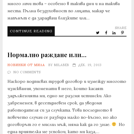
много личи това – особено в такива дни и на такива
места. Пълна бездуховност по лицата, макар че
напънът е да зарадваш близките или…
SHARE
CONTINUE READING
Нормално раждане или…
НОВИНКИ ОТ МИЛА
BY
MILABEB
ДЕК. 19, 2013
NO COMMENTS
Наскоро подписвах трудов договор и измежду многото
изисквания, упоменати в него, които касаят
задълженията ми, едно ме разсмя истински. Ако
забременея, в десетдневен срок, да уведомя
работодателя си за случката. Това последното в
повечето случаи се разбира малко по-късно, но ако
договорът го е мислил мъж, няма как да го знае.
Но
една приятелка ме успокои, като ми каза,…