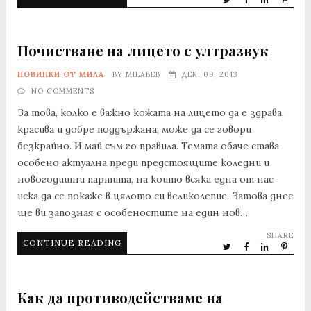
Почистване на лицето с ултразвук
НОВИНКИ ОТ МИЛА
BY
MILABEB
ДЕК. 09, 2013
NO COMMENTS
За това, колко е важно кожата на лицето да е здрава,
красива и добре поддържана, може да се говори
безкрайно. И май съм го правила. Темата обаче става
особено актуална преди предстоящите коледни и
новогодишни партита, на които всяка една от нас
иска да се покаже в цялото си великолепие. Затова днес
ще ви запозная с особеностите на един нов…
SHARE
CONTINUE READING
Как да противодействаме на