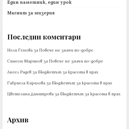
Един паметник, един урок
Магнит за мизерия
Последни коментари
Нели Генова
за
Повече не значи по-добре
Симеон Маринов
за
Повече не значи по-добре
Ангел Радев
за
Бюджетът за красота в прах
Габриела Кирилова
за
Бюджетът за красота в прах
Цветелина Димитрова
за
Бюджетът за красота в прах
Архив