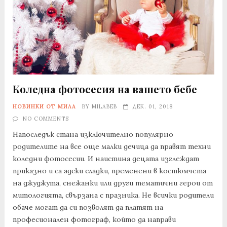
Коледна фотосесия на вашето бебе
НОВИНКИ ОТ МИЛА
BY
MILABEB
ДЕК. 01, 2018
NO COMMENTS
Напоследък стана изключително популярно
родителите на все още малки дечица да правят техни
коледни фотосесии. И наистина децата изглеждат
приказно и са адски сладки, пременени в костюмчета
на джуджута, снежанки или други тематични герои от
митологията, свързана с празника. Не всички родители
обаче могат да си позволят да платят на
професионален фотограф, който да направи