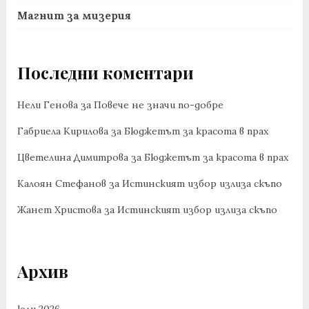
Магнит за мизерия
Последни коментари
Нели Генова
за
Повече не значи по-добре
Габриела Кирилова
за
Бюджетът за красота в прах
Цветелина Димитрова
за
Бюджетът за красота в прах
Калоян Стефанов
за
Истинският избор излиза скъпо
Жанет Христова
за
Истинският избор излиза скъпо
Архив