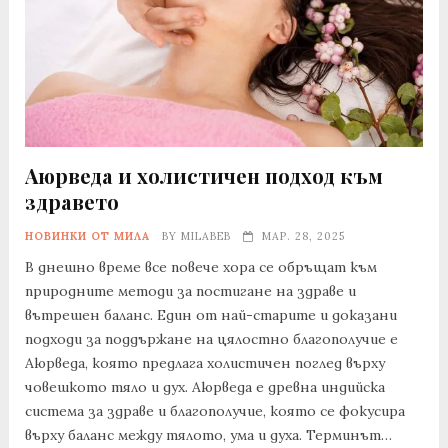
Аюрведа и холистичен подход към
здравето
НОВИНКИ ОТ МИЛА
BY
MILABEB
МАР. 28, 2025
В днешно време все повече хора се обръщат към
природните методи за постигане на здраве и
вътрешен баланс. Един от най-старите и доказани
подходи за поддържане на цялостно благополучие е
Аюрведа, която предлага холистичен поглед върху
човешкото тяло и дух. Аюрведа е древна индийска
система за здраве и благополучие, която се фокусира
върху баланс между тялото, ума и духа. Терминът…