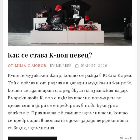
Как се става K-поп певец?
ОТ МИЛА С ЛЮБОВ
BY
MILABEB
ЮЛИ 27, 2020
K-поп е музикален жанр, който се ражда в Южна Корея.
Той е повлиян от различни западни музикални жанрове,
които се адаптират според вкуса на азиатския пазар.
Въпреки това К-поп е изключително популярен по
целия сят и дори се е превърнал в ново културно
движение. Причината е в самите изпълнители, които
се превръщат в тотални идоли, заради перфектната
си визия, изпълнения…
SHARE