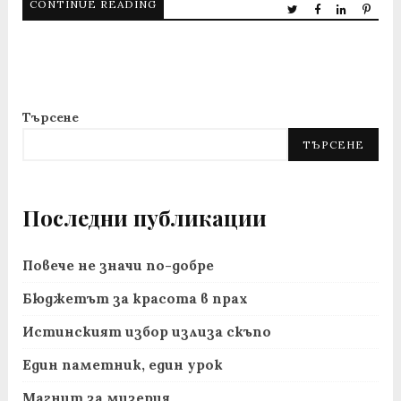
CONTINUE READING
Търсене
ТЪРСЕНЕ
Последни публикации
Повече не значи по-добре
Бюджетът за красота в прах
Истинският избор излиза скъпо
Един паметник, един урок
Магнит за мизерия