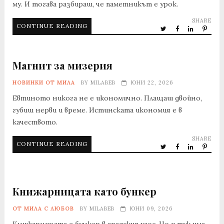
му. И тогава разбираш, че паметникът е урок.
SHARE
CONTINUE READING
Магнит за мизерия
НОВИНКИ ОТ МИЛА
BY
MILABEB
ЮНИ 22, 2026
Евтиното никога не е икономично. Плащаш двойно,
губиш нерви и време. Истинската икономия е в
качеството.
SHARE
CONTINUE READING
Книжарницата като бункер
ОТ МИЛА С ЛЮБОВ
BY
MILABEB
ЮНИ 09, 2026
Книжарницата е бункер в градския хаос. Но и тук има