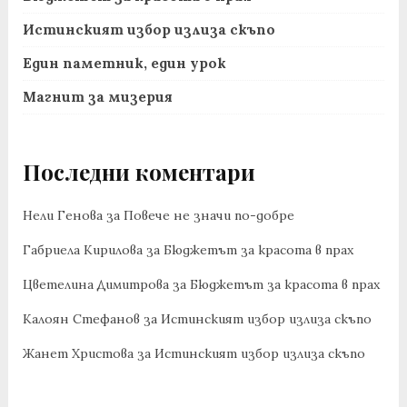
Истинският избор излиза скъпо
Един паметник, един урок
Магнит за мизерия
Последни коментари
Нели Генова
за
Повече не значи по-добре
Габриела Кирилова
за
Бюджетът за красота в прах
Цветелина Димитрова
за
Бюджетът за красота в прах
Калоян Стефанов
за
Истинският избор излиза скъпо
Жанет Христова
за
Истинският избор излиза скъпо