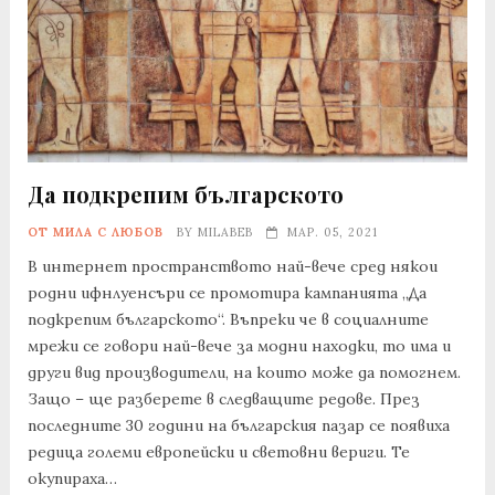
Да подкрепим българското
ОТ МИЛА С ЛЮБОВ
BY
MILABEB
МАР. 05, 2021
В интернет пространството най-вече сред някои
родни ифнлуенсъри се промотира кампанията „Да
подкрепим българското“. Въпреки че в социалните
мрежи се говори най-вече за модни находки, то има и
други вид производители, на които може да помогнем.
Защо – ще разберете в следващите редове. През
последните 30 години на българския пазар се появиха
редица големи европейски и световни вериги. Те
окупираха…