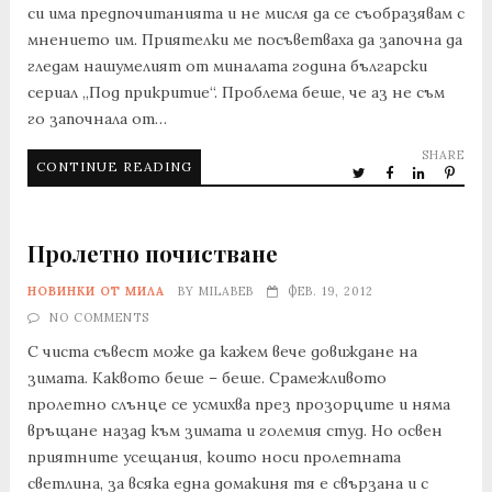
си има предпочитанията и не мисля да се съобразявам с
мнението им. Приятелки ме посъветваха да започна да
гледам нашумелият от миналата година български
сериал „Под прикритие“. Проблема беше, че аз не съм
го започнала от…
SHARE
CONTINUE READING
Пролетно почистване
НОВИНКИ ОТ МИЛА
BY
MILABEB
ФЕВ. 19, 2012
NO COMMENTS
С чиста съвест може да кажем вече довиждане на
зимата. Каквото беше – беше. Срамежливото
пролетно слънце се усмихва през прозорците и няма
връщане назад към зимата и големия студ. Но освен
приятните усещания, които носи пролетната
светлина, за всяка една домакиня тя е свързана и с