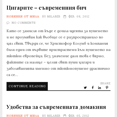
Цигарите – съвременния бич
НОВИНКИ ОТ МИЛА
BY
MILABEB
ФЕВ. 08, 2012
NO COMMENTS
Като се замисля от къде е дошла идеята за пушенето
и не проумявам как въобще се е разпространило по
цял свят. Твърди се, че Христофор Колумб и компания
били едни от първите пристрастени към пушенето на
тютюн европейци. Без значение дали това е вярно,
фактите са налице – целия свят пуши цигари и
заболяванията именно от тютюнопушене драстично
са се…
SHARE
CONTINUE READING
Удобства за съвременната домакиня
НОВИНКИ ОТ МИЛА
BY
MILABEB
ФЕВ. 05, 2012