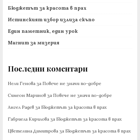
Бюджетът за красота в прах
Истинският избор излиза скъпо
Един паметник, един урок
Магнит за мизерия
Последни коментари
Нели Генова
за
Повече не значи по-добре
Симеон Маринов
за
Повече не значи по-добре
Ангел Радев
за
Бюджетът за красота в прах
Габриела Кирилова
за
Бюджетът за красота в прах
Цветелина Димитрова
за
Бюджетът за красота в прах