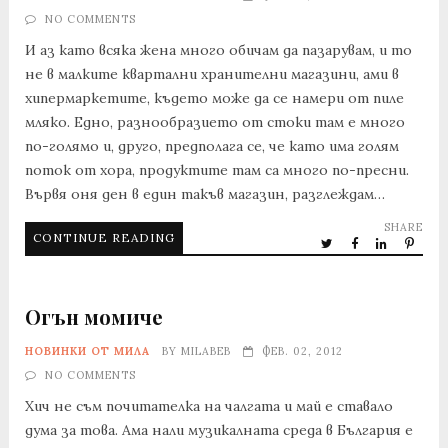
NO COMMENTS
И аз като всяка жена много обичам да пазарувам, и то
не в малките квартални хранителни магазини, ами в
хипермаркетите, където може да се намери от пиле
мляко. Едно, разнообразието от стоки там е много
по-голямо и, друго, предполага се, че като има голям
поток от хора, продуктите там са много по-пресни.
Вървя оня ден в един такъв магазин, разглеждам…
SHARE
CONTINUE READING
Огън момиче
НОВИНКИ ОТ МИЛА
BY
MILABEB
ФЕВ. 02, 2012
NO COMMENTS
Хич не съм почитателка на чалгата и май е ставало
дума за това. Ама нали музикалната среда в България е