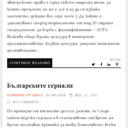
авторското право е една съвсем отделна тема, за
която прецених, че не е зле и аз да си изкажа
мнението, докато все още мога :). Да, както е
запланувано според подписаното от над 20 страни
споразумение за борба с фалшификатите – ACTA
включва общо взето цензура в интернет
пространството. Казвам цензура, защото интернет
доставчиците…
SHARE
CONTINUE READING
Българските сериали
НОВИНКИ ОТ МИЛА
BY
MILABEB
ФЕВ. 22, 2012
NO COMMENTS
По принцип от писаното досега знаете, че следя
някои турски сериали и в семейството от време на
време получавам критики за това. Естествено, всеки