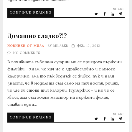
SHARE
CONTINUE READING
Домашно сладко?!?
НОВИНКИ ОТ МИЛА
BY
MILABEB
ФЕВ. 12, 2012
NO COMMENTS
В почивната съботна сутрин ми се приядоха пържени
филийки – знам, че хич не е здравословно и е много
калорично, ама то пък веднъж се живее, пък и нали
знаете, че в неделята съм само на течности, реших,
че ще ги стопя тия калории. Изпържих – и не че се
хваля, ама съм голям майстор на пържени филии,
стават едни…
SHARE
CONTINUE READING