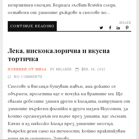
неприятни емоции. Веднага лъсват всички следи,
оставени от зимните дъждове и снегове по…
SHARE
CONTINUE READING
Лека, нискокалорична и вкусна
тортичка
НОВИНКИ ОТ МИЛА
BY
MILABEB
ФЕВ. 16, 2012
NO COMMENTS
Снегове и виелици бушуват навън, ама докато се
обърнем, пролетта ще е почука на вратите ни. Ще
свалим дебелите зимни дрехи и килцата, натрупани от
зимните пържени филийки и други мазни вкусотии, за
които организмът ни плаче през зимата, ще лъснат.
Качих и аз няколко килца през зимните месеци,
въпреки деня само на течности, който практикувам
един път седмично. Затова…