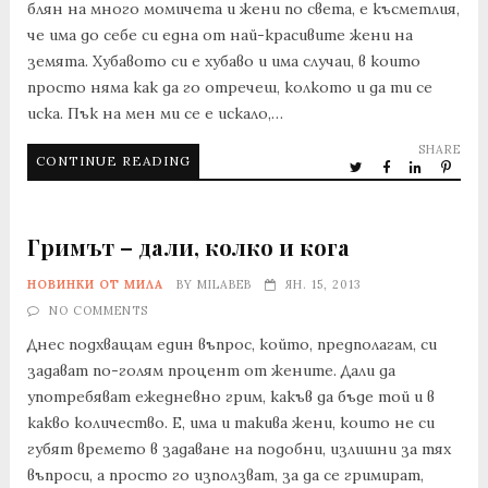
блян на много момичета и жени по света, е късметлия,
че има до себе си една от най-красивите жени на
земята. Хубавото си е хубаво и има случаи, в които
просто няма как да го отречеш, колкото и да ти се
иска. Пък на мен ми се е искало,…
SHARE
CONTINUE READING
Гримът – дали, колко и кога
НОВИНКИ ОТ МИЛА
BY
MILABEB
ЯН. 15, 2013
NO COMMENTS
Днес подхващам един въпрос, който, предполагам, си
задават по-голям процент от жените. Дали да
употребяват ежедневно грим, какъв да бъде той и в
какво количество. Е, има и такива жени, които не си
губят времето в задаване на подобни, излишни за тях
въпроси, а просто го използват, за да се гримират,