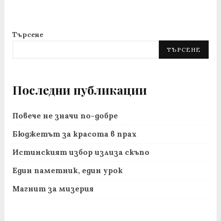
Търсене
ТЪРСЕНЕ
Последни публикации
Повече не значи по-добре
Бюджетът за красота в прах
Истинският избор излиза скъпо
Един паметник, един урок
Магнит за мизерия