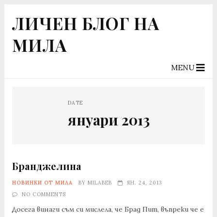
ЛИЧЕН БЛОГ НА
МИЛА
MENU
DATE
януари 2013
Бранджелина
НОВИНКИ ОТ МИЛА
BY
MILABEB
ЯН. 24, 2013
NO COMMENTS
Досега винаги съм си мислела, че Брад Пит, въпреки че е