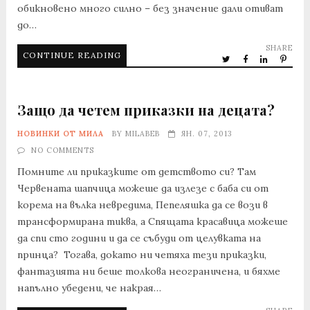
обикновено много силно – без значение дали отиват
до…
SHARE
CONTINUE READING
Защо да четем приказки на децата?
НОВИНКИ ОТ МИЛА
BY
MILABEB
ЯН. 07, 2013
NO COMMENTS
Помните ли приказките от детството си? Там
Червената шапчица можеше да излезе с баба си от
корема на вълка невредима, Пепеляшка да се вози в
трансформирана тиква, а Спящата красавица можеше
да спи сто години и да се събуди от целувката на
принца? Тогава, докато ни четяха тези приказки,
фантазията ни беше толкова неограничена, и бяхме
напълно убедени, че накрая…