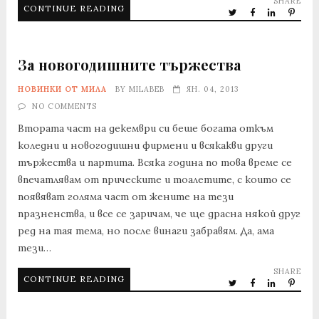
SHARE
CONTINUE READING
За новогодишните тържества
НОВИНКИ ОТ МИЛА
BY
MILABEB
ЯН. 04, 2013
NO COMMENTS
Втората част на декември си беше богата откъм
коледни и новогодишни фирмени и всякакви други
тържества и партита. Всяка година по това време се
впечатлявам от прическите и тоалетите, с които се
появяват голяма част от жените на тези
празненства, и все се заричам, че ще драсна някой друг
ред на тая тема, но после винаги забравям. Да, ама
тези…
SHARE
CONTINUE READING