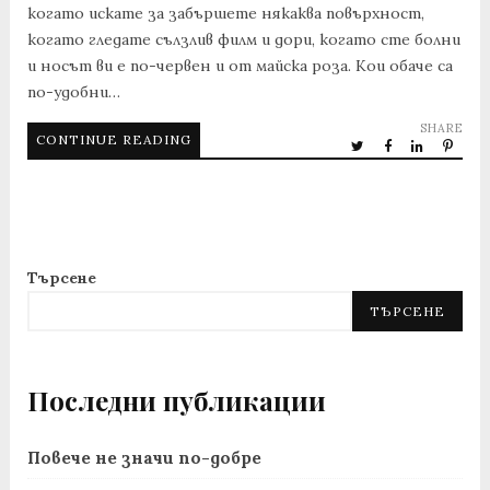
когато искате за забършете някаква повърхност,
когато гледате сълзлив филм и дори, когато сте болни
и носът ви е по-червен и от майска роза. Кои обаче са
по-удобни…
SHARE
CONTINUE READING
Търсене
ТЪРСЕНЕ
Последни публикации
Повече не значи по-добре