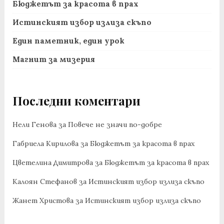
Бюджетът за красота в прах
Истинският избор излиза скъпо
Един паметник, един урок
Магнит за мизерия
Последни коментари
Нели Генова
за
Повече не значи по-добре
Габриела Кирилова
за
Бюджетът за красота в прах
Цветелина Димитрова
за
Бюджетът за красота в прах
Калоян Стефанов
за
Истинският избор излиза скъпо
Жанет Христова
за
Истинският избор излиза скъпо