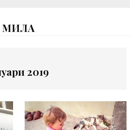
А МИЛА
E
уари 2019