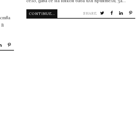
село, дава се на някоя баба или приятели, за…
SHARE
CONTINUE READING
дства
 В