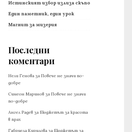
Истинският избор излиза скъпо
Един паметник, един урок
Магнит за мизерия
Последни
коментари
Нели Генова
за
Повече не значи по-
добре
Симеон Маринов
за
Повече не значи
по-добре
Ангел Радев
за
Бюджетът за красота
в прах
Габриела Кирилова
за
Бюджетът за