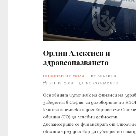
Орлин Алексиев и
здравеопазването
НОВИНКИ ОТ МИЛА
BY
MILABEB
ЯН. 19, 2019
NO COMMENTS
Основният източник на финанси на здра
заведения в София, са договорите но НЗО
клинични пътеки и договорите със Столи
община (СО) за лечебни дейности.
Диспансерите се финансират от Столичн
община чрез договор за субсидия по стан