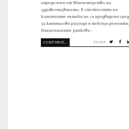
определени от Министерство на
здравеопазването. В стойността на
клиничните пътеки не са предвидени сре
за капиталови разходи и текущи ремонти.
Националните рамкови…
SHARE
CONTINUE READING