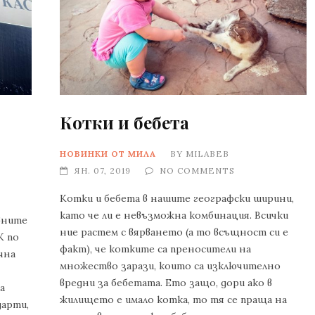
Котки и бебета
НОВИНКИ ОТ МИЛА
BY
MILABEB
ЯН. 07, 2019
NO COMMENTS
Котки и бебета в нашите географски ширини,
като че ли е невъзможна комбинация. Всички
вните
ние растем с вярването (а то всъщност си е
К по
факт), че котките са преносители на
чна
множество зарази, които са изключително
вредни за бебетата. Ето защо, дори ако в
а
жилището е имало котка, то тя се праща на
дарти,