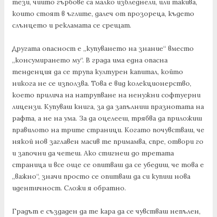
тези, чиито гърбове са малко избледнели, или такива,
които стоят в ъглите, далеч от прозореца, където
слънцето и рекламата се срещат.
Другата опасност е „купуването на знание“ вместо
„консумирането му“. В града има една опасна
тенденция да се трупа културен капитал, който
никога не се използва. Това е вид колекционерство,
което прилича на натрупване на ненужни софтуерни
лицензи. Купуваш книга, за да запълниш празнотата на
рафта, а не на ума. За да оцелееш, трябва да приложиш
правилото на трите страници. Когато почувстваш, че
някой нов заглавен масив те примамва, спре, отвори го
и започни да четеш. Ако стигнеш до третата
страница и все още се опитваш да се убедиш, че това е
„важно“, значи просто се опитваш да си купиш нова
идентичност. Сложи я обратно.
Градът е създаден да те кара да се чувстваш непълен,