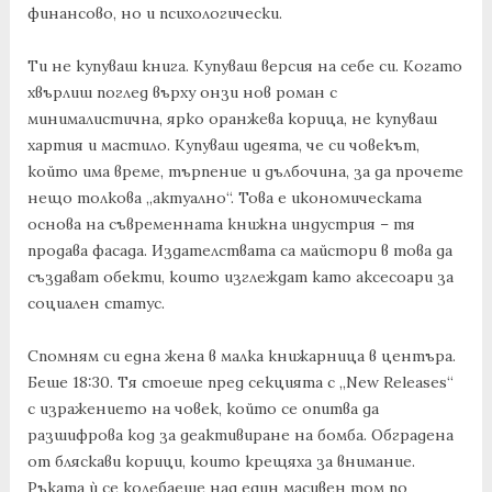
финансово, но и психологически.
Ти не купуваш книга. Купуваш версия на себе си. Когато
хвърлиш поглед върху онзи нов роман с
минималистична, ярко оранжева корица, не купуваш
хартия и мастило. Купуваш идеята, че си човекът,
който има време, търпение и дълбочина, за да прочете
нещо толкова „актуално“. Това е икономическата
основа на съвременната книжна индустрия – тя
продава фасада. Издателствата са майстори в това да
създават обекти, които изглеждат като аксесоари за
социален статус.
Спомням си една жена в малка книжарница в центъра.
Беше 18:30. Тя стоеше пред секцията с „New Releases“
с изражението на човек, който се опитва да
разшифрова код за деактивиране на бомба. Обградена
от бляскави корици, които крещяха за внимание.
Ръката ѝ се колебаеше над един масивен том по