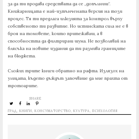
за да ти продава средствата да се „допълниш“.
Книжарницата е най-изтънчената версия на този
процес. Тя ти предлага илюзията за контрол върху
собственото ти развитие. Но истинската сила не е в
броя на томовете, които притежаваш, а в
способността да филтрираш шума. Не позволявай на
блясъка на новите издания да ти размива границите
на бюджета.
Сложих трите книги обратно на рафта. Излязох на
улицата, където дъждът започваше да мие прахта от
тротоарите.
SHARE
ГРАД
,
КНИГИ
,
КОНСУМАТОРСТВО
,
КУЛТУРА
,
ПСИХОЛОГИЯ