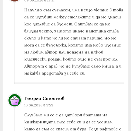
09.06.2026 в 15:31
Напълно съм съгласен, има нещо уютно в това
да се изгубиш между стелажите и да не знаеш
кое заглавие да вземеш. Опитвам се да не
влизам често, защото иначе наистина става
скъпо и като че ли не стигат парите, но не
мога да се въздържа, когато има ново издание
на любим автор или попадна на някой
класически роман, който още не съм прочел.
Авторът е прав, че не купуваме само книга, а и
някаква представа за себе си.
Георги Стоянов
10.06.2026 в 9:53
Случвало ми се е да затворя вратата на
книжарницата след себе си и да се усещам
като да съм се спасил от буря. Тези рафтове с