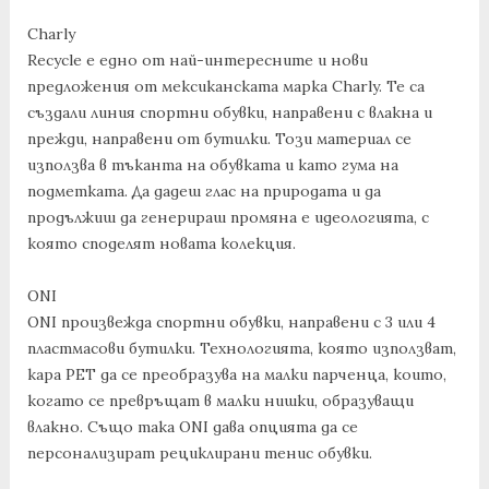
Charly
Recycle е едно от най-интересните и нови
предложения от мексиканската марка Charly. Те са
създали линия спортни обувки, направени с влакна и
прежди, направени от бутилки. Този материал се
използва в тъканта на обувката и като гума на
подметката. Да дадеш глас на природата и да
продължиш да генерираш промяна е идеологията, с
която споделят новата колекция.
ONI
ONI произвежда спортни обувки, направени с 3 или 4
пластмасови бутилки. Технологията, която използват,
кара PET да се преобразува на малки парченца, които,
когато се превръщат в малки нишки, образуващи
влакно. Също така ONI дава опцията да се
персонализират рециклирани тенис обувки.