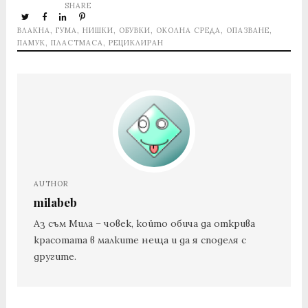
SHARE
ВЛАКНА
,
ГУМА
,
НИШКИ
,
ОБУВКИ
,
ОКОЛНА СРЕДА
,
ОПАЗВАНЕ
,
ПАМУК
,
ПЛАСТМАСА
,
РЕЦИКЛИРАН
AUTHOR
milabeb
Аз съм Мила – човек, който обича да открива
красотата в малките неща и да я споделя с
другите.