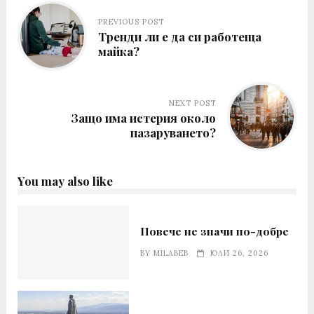
PREVIOUS POST
Тренди ли е да си работеща
майка?
NEXT POST
Защо има истерия около
пазаруването?
You may also like
Повече не значи по-добре
BY
MILABEB
ЮЛИ 26, 2026