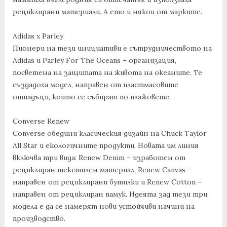
рециклирани материали. А ето и някои от марките.
Adidas x Parley
Пионери на тези инициативи е сътрудничеството на
Adidas и Parley For The Oceans – организация,
посветена на защитата на живота на океаните. Те
създадоха модел, направен от пластмасовите
отпадъци, които се събират по плажовете.
Converse Renew
Converse обедини класическия дизайн на Chuck Taylor
All Star и екологичните продукти. Новата им линия
включва три вида: Renew Denim – изработен от
рециклиран текстилен материал, Renew Canvas –
направен от рециклирани бутилки и Renew Cotton –
направен от рециклиран памук. Идеята зад тези три
модела е да се намерят нови устойчиви начини на
производство.