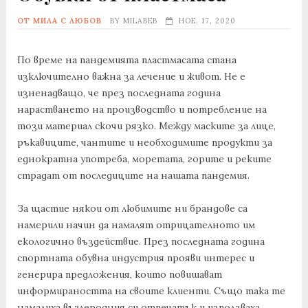
ОТ МИЛА С ЛЮБОВ
BY
MILABEB
НОЕ. 17, 2020
По време на пандемията пластмасата стана
изключително важна за лечение и живот. Не е
изненадващо, че през последната година
нарастването на производство и потребление на
този материал скочи рязко. Между маските за лице,
ръкавиците, чантите и необходимите продукти за
еднократна употреба, моретата, горите и реките
страдат от последиците на нашата пандемия.
За щастие някои от любимите ни брандове са
намерили начин да намалят отрицателното им
екологично въздействие. През последната година
спортната обувна индустрия прояви интерес и
генерира предложения, които повишават
информираността на своите клиенти. Също така те
намалиха въглеродния си отпечатък и използваха