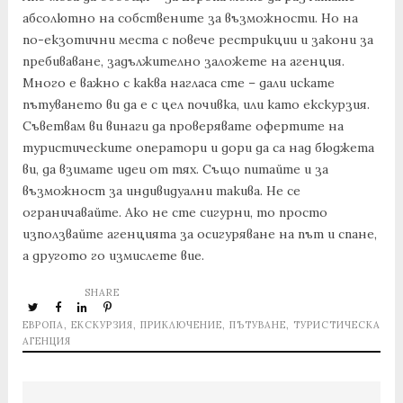
абсолютно на собствените за възможности. Но на
по-екзотични места с повече рестрикции и закони за
пребиваване, задължително заложете на агенция.
Много е важно с каква нагласа сте – дали искате
пътуването ви да е с цел почивка, или като екскурзия.
Съветвам ви винаги да проверявате офертите на
туристическите оператори и дори да са над бюджета
ви, да взимате идеи от тях. Също питайте и за
възможност за индивидуални такива. Не се
ограничавайте. Ако не сте сигурни, то просто
използвайте агенцията за осигуряване на път и спане,
а другото го измислете вие.
SHARE
ЕВРОПА
,
ЕКСКУРЗИЯ
,
ПРИКЛЮЧЕНИЕ
,
ПЪТУВАНЕ
,
ТУРИСТИЧЕСКА
АГЕНЦИЯ