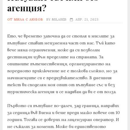
агенция?
ОТ МИЛА С ЛЮБОВ
BY
MILABEB
АПР. 21, 2023
Ето, че времето започна да се стопля и мислите за
пътуване стават неизменна част от нас. Тъй като
вече няма ограничения, може да си позволим
дестинации извън пределите на страната. За
опитните пътешественици, организирането на
поредното приключение не е толкова сложно, но за
начинаещите си е предизвикателство. В днешния
текст ви споделям моя опит от пътуване със и без
туристическа агенция и се надявам да ви е от полза.
Първото си пътуване по-далеч, зад граница, направих
за седмица във Виена и беше преди малко повече от 10
години. Тогава се доверих на лицензиран оператор. И
не съжалих за момент. Може би единственото