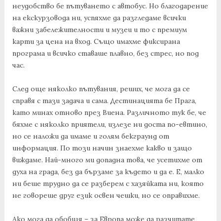
неудобство бе пътуването с автобус. Но благодарение
на екскурзовода ни, успяхме да разгледаме всички
важни забележителности и музеи и то с премиум
карти за цена на вход. Също имахме фиксирана
програма и всичко ставаше плавно, без стрес, но под
час.
След още няколко пътувания, реших, че мога да се
справя с тази задача и сама. Дестинацията бе Прага,
като минах отново през Виена. Различното тук бе, че
бяхме с няколко приятели, излезе ни доста по-евтино,
но се наложи да имаме и голям бекграунд от
информация. По този начин знаехме какво и защо
виждаме. Най-много ми допадна това, че усетихме от
духа на града, без да бързаме за където и да е. Е, малко
ни беше трудно да се разберем с хазяйката ни, която
не говореше друг език освен чешки, но се оправихме.
Ако мога да обобщя – за Европа може да разчитате