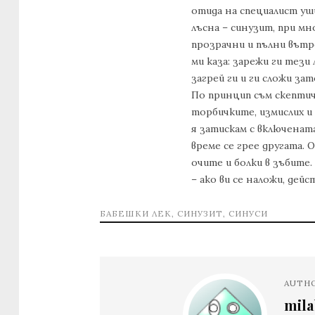
отида на специалист уши
лъсна – синузит, при мн
прозрачни и пълни вътре
ми каза: зарежи ги тези 
загрей ги и ги сложи за
По принцип съм скептичн
торбичките, измислих и
я затискам с включената
време се грее другата. О
очите и болки в зъбите.
– ако ви се наложи, дейс
БАБЕШКИ ЛЕК
,
СИНУЗИТ
,
СИНУСИ
AUTH
mil