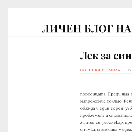
ЛИЧЕН БЛОГ Н
Лек за си
НОВИНКИ ОТ МИЛА
B
поредицата. Преди има-
напрежение голямо. Реши
обажда и един горен зъб
проблемът, а стоматолог
личния си зъболекар, пр
снимка, снимката – идеа