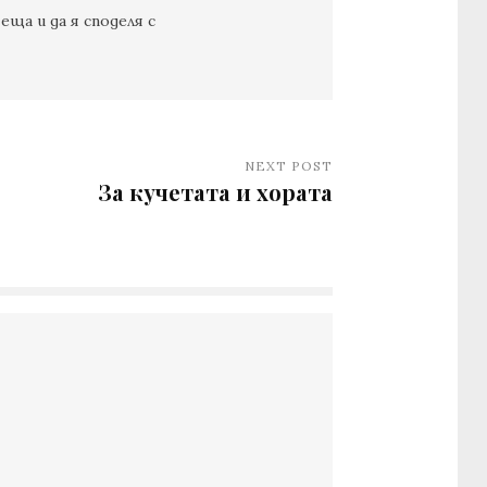
еща и да я споделя с
NEXT POST
За кучетата и хората