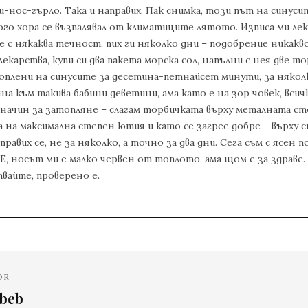
-нос-гърло. Така и направих. Пак снимка, този път на синуси
ого хора се възпалявал от климатиците лятото. Изписа ми лек
 с някаква течност, пих ги няколко дни – подобрение никакв
лекарства, купи си два пакета морска сол, напълни с нея две т
топлени на синусите за десетина-петнайсет минути, за някол
а към такива бабини деветини, ама като е на зор човек, всич
 начин за затопляне – слагам торбичката върху металната с
 на максимална степен ютия и като се загрее добре – върху с
правих се, не за няколко, а точно за два дни. Сега съм с ясен 
 Е, носът ми е малко червен от топлото, ама щом е за здраве
твайте, проверено е.
OR
abeb