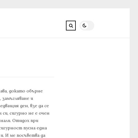
нава, докато обърне
 замъгляване и
дващия ден, взе да се
 си, сигурно не е очен
гнали. Отидох при
 сигурност пусна една
и. И ме посъветва да