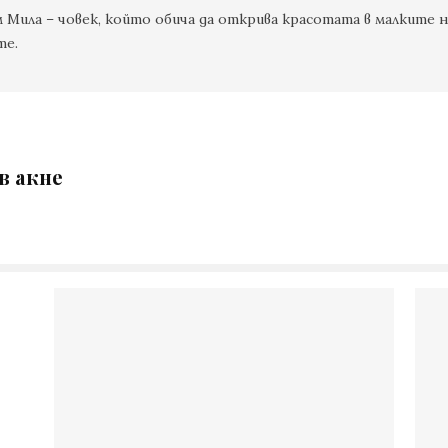
м Мила – човек, който обича да открива красотата в малките н
те.
в акне