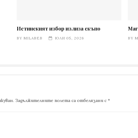
Истинският избор излиза скъпо
Маг
BY
MILABEB
ЮЛИ 05, 2026
BY
M
куван.
Задължителните полета са отбелязани с
*