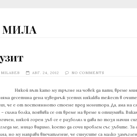
А МИЛА
нузит
Y
MILABEB
АВГ. 24, 2012
NO COMMENTS
Някой път като му тръгне на човек да пати, време ми
няма десетина дена изведнъж усетих някаква тежест в очите,
х, че е от постоянното стоене пред монитора. Да, ама на сле
 – силна болка, появява се от време на време и отшумява. Викам
ичен, някой горен зъб се е разболял и дава по този начин си
егледа ме, нищо видимо, което да сочи проблем със зъбите. За
лна, но му направи впечатление, че синусите са малко замъглен