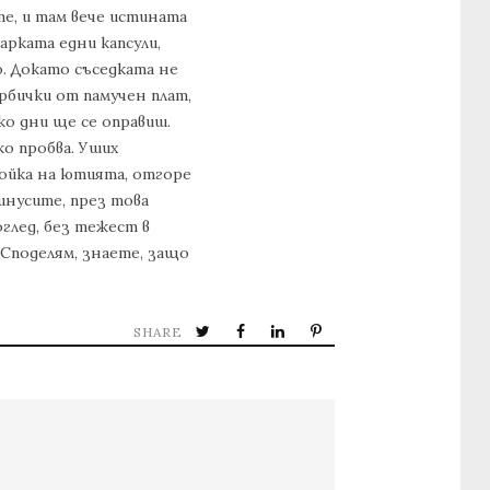
те, и там вече истината
арката едни капсули,
о. Докато съседката не
орбички от памучен плат,
ко дни ще се оправиш.
ко пробва. Уших
тойка на ютията, отгоре
инусите, през това
поглед, без тежест в
. Споделям, знаете, защо
SHARE