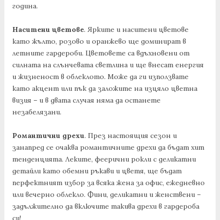
година.
Наситени цветове
. Ярките и наситени цветове
като жълто, розово и оранжево ще доминират в
летните гардероби. Цветовете са вдъхновени от
силната на слънчевата светлина и ще внесат енергия
и жизненост в облеклото. Може да ги използвате
като акцент или пък да заложите на изцяло цветна
визия – и в двата случая няма да останете
незабелязани.
Романтични дрехи
. През настоящия сезон и
занапред се очаква романтичните дрехи да бъдат хит
тенденцията. Леките, феерични рокли с деликатни
детайли като обемни ръкави и цветя, ще бъдат
перфектният избор за всяка жена за офис, ежедневно
или вечерно облекло. Фини, деликатни и женствени –
задължително да включите такива дрехи в гардероба
си!