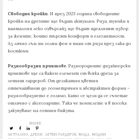
Свободни кройки
. И през 2023 година свободните
кройки на дрехите ще бъдат актуални. Ризи, туники и
панталони леко оувърсайз ще бъдат идеалният избор
за жените, които търсят комфорт и елегантност.
Аз лично съм им голям фен и имам от ризи през сака до
костюми.
Разнообразни принтове
. Разнородните дизайнерски
принтове ще са важен елемент от всяка дреха за
летния гардероб. От деликатни цветни
отпечатвания до геометрични и абстрактни форми –
разнообразието е голямо, като се цели да се съчетае
отлично с аксесоарите. Така че помислете и в посока
закупуване на готини бижута.
SHARE
АКТУАЛНО
,
ДРЕХИ
,
ЛЕТЕН ГАРДЕРОБ
,
МОДА
,
МОДНИ