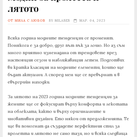
лятото
ОТ МИЛА С ЛЮБОВ
BY
MILABEB
МАР. 04, 2023
Всяка година модните тенденции се променят.
Понякога е за добро, друг път пък за лошо. Но аз съм
много приятно изненадана от трендовете през
настоящия сезон и наближаващия летен. Подготвих
ви кратка класация на модните елементи, които ще
бъдат актуални. А според мен ще се превърнат и в
евъргрийн находки.
За лятото на 2023 година модните тенденции за
жените ще се фокусират върху комфорта и лекотата
на облеклата, както и върху оригиналните и
иновативни дизайни. Ето някои от предложенията. Те
ще ви помогнат да създадете перфектния стил за
пролетта и лятото не само тази, но и всяка следваща