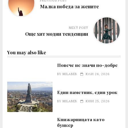
PREVIOUS POST
Малка победа за жените
NEXT POST
Още хит модни тенденции
You may also like
Повече не значи по-добре
BY
MILABEB
ЮЛИ 26, 2026
Един паметник, един урок
BY
MILABEB
ЮНИ 25, 2026
Книжарницата като
бункер