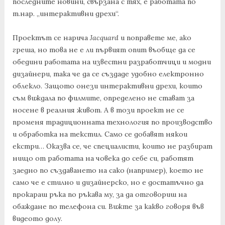
последните новини, свързана с тях, е работата по
т.нар. „интерактивни дрехи“.
Проектът се нарича
Jacquard
и поправете ме, ако
греша, но това не е ли първият опит въобще да се
обедини работата на известни разработчици и модни
дизайнери, така че да се създаде удобно електронно
облекло. Защото онези интерактивни дрехи, които
съм виждала по филмите, определено не стават за
носене в реалния живот. А в този проект не се
променя традиционната технология по производство
и обработка на текстил. Само се добавят някои
екстри… Оказва се, че специалисти, които не разбират
нищо от работата на човека до себе си, работят
заедно по създаването на сако (например), което не
само че е стилно и дизайнерско, но е достатъчно да
прокараш ръка по ръкава му, за да отговориш на
обаждане по телефона си. Вижте за какво говоря във
видеото долу.