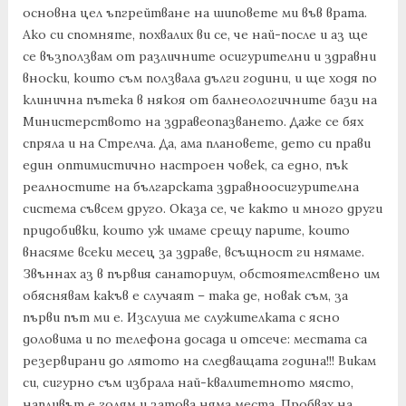
основна цел ъпгрейтване на шиповете ми във врата.
Ако си спомняте, похвалих ви се, че най-после и аз ще
се възползвам от различните осигурителни и здравни
вноски, които съм ползвала дълги години, и ще ходя по
клинична пътека в някоя от балнеологичните бази на
Министерството на здравеопазването. Даже се бях
спряла и на Стрелча. Да, ама плановете, дето си прави
един оптимистично настроен човек, са едно, пък
реалностите на българската здравноосигурителна
система съвсем друго. Оказа се, че както и много други
придобивки, които уж имаме срещу парите, които
внасяме всеки месец за здраве, всъщност ги нямаме.
Звъннах аз в първия санаториум, обстоятелствено им
обяснявам какъв е случаят – така де, новак съм, за
първи път ми е. Изслуша ме служителката с ясно
доловима и по телефона досада и отсече: местата са
резервирани до лятото на следващата година!!! Викам
си, сигурно съм избрала най-квалитетното място,
напливът е голям и затова няма места. Пробвах на