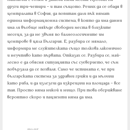
други три-четири – и там същото. Реших да се обадя в
централата в София, да попитам дали пък нямат
единна информационна система, в която да има данни
има ли въобще някъде свободни места в близките
месеци, за да не звъня по балнеологичните им
центрове в цяла България. Е, разбира се нямало,
информира ме служителката също толкова лаконично
и неучтиво като първата. Отказах се. Разбира се, най-
лесно е да обясня ситуацията със суеверието, че съм
побързала да се похваля. Само че истината е, че при
българската система за здравни грижи и да мълчиш
като риба, и да излезеш да изкрещиш на площада – все
тая. Просто няма никой и нищо. При това обгрижване
вероятно скоро и пациенти няма да има.
SHARE