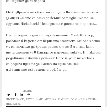
се надявам да ви хареса.
Междувременно обаче ми се ще да ви попитам, някого
замисля ли сте се откъде всъщност идва името на
групата Nickelback? Историята е доста интересна…
Преди години един от музикантите, Майк Крюгер,
работил в кафене от веригата Starbucks. Много често
му се налагало да връща ресто от по 5 цента, като
тези стотинки в Канада се наричат никели. И така от
редовната работна реплика: Here is your nickel back…
се родила идеята за името на една от най-
известните съвременни рок банди.
SHARE
NICKELBACK
,
ГРУПА
,
ИМЕ
,
МУЗИКА
,
НАИМЕНОВАНИЕ НА ГРУПА
,
НИКЪЛБЕК