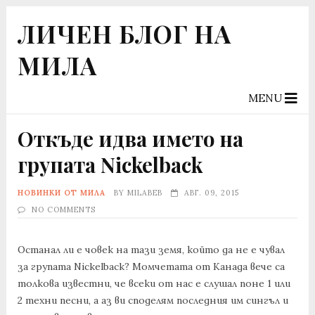
ЛИЧЕН БЛОГ НА
МИЛА
MENU
Откъде идва името на
групата Nickelback
НОВИНКИ ОТ МИЛА
BY
MILABEB
АВГ. 09, 2015
NO COMMENTS
Останал ли е човек на тази земя, който да не е чувал
за групата Nickelback? Момчетата от Канада вече са
толкова известни, че всеки от нас е слушал поне 1 или
2 техни песни, а аз ви споделям последния им сингъл и