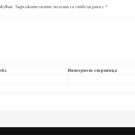
куван.
Задължителните полета са отбелязани с
*
ейл
Интернет страница