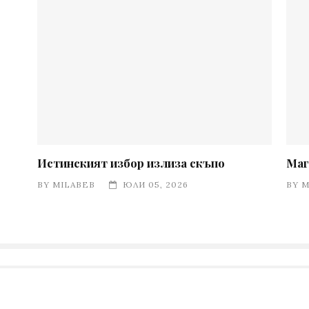
Истинският избор излиза скъпо
Маг
BY
MILABEB
ЮЛИ 05, 2026
BY
M