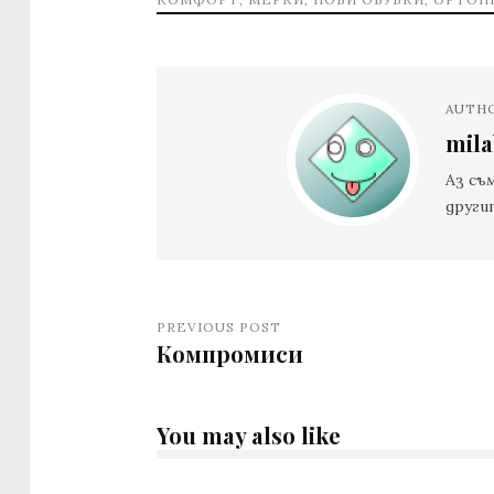
AUTH
mil
Аз съ
други
PREVIOUS POST
Компромиси
You may also like