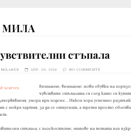
А МИЛА
 чувствителни стъпала
Y
MILABEB
АПР. 20, 2014
NO COMMENTS
Внимание, внимание: нови обувки на хоризо
чувствате стъпалата си след като си купит
 зачервявания, умора при ходене… Някои хора успешно разтъпк
ат с мокра хартия, за да се отпуснат, а трети просто облепв
аст.
твителни стъпала, с плоскостъпие, шипове на петата или изк