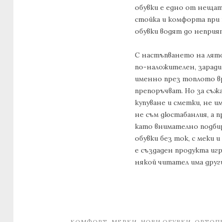
обувки е едно от нещат
стойка и комфорта при 
обувки водят до неприя
С настъпването на лято
по-наложителен, заради
именно през топлото вр
препоръчват. Но за съж
купуване и сметки, не и
не съм дюстабанлия, а п
като внимателно подбир
обувки без ток, с меки 
е създаден продукта игр
някой читател има други
КОМФОРТ
,
МЕРКИ
,
НОВИ ОБУВКИ
,
ОРТОП