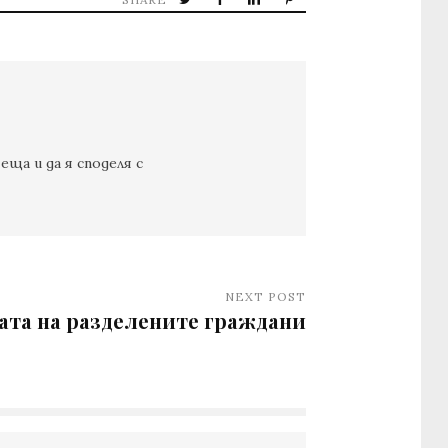
еща и да я споделя с
NEXT POST
та на разделените граждани