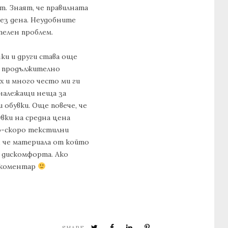
т. Знаят, че правилната
рез дена. Неудобните
телен проблем.
ки и други става още
и продължително
x и много често ми ги
 належащи неща за
 обувки. Още повече, че
увки на средна цена
о-скоро текстилни
м, че материала от който
а дискомфорта. Ако
в коментар
SHARE