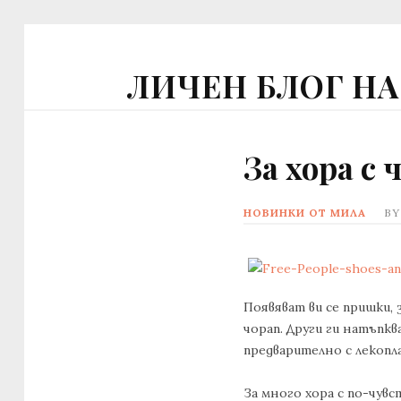
ЛИЧЕН БЛОГ Н
За хора с
НОВИНКИ ОТ МИЛА
B
Появяват ви се пришки,
чорап. Други ги натъпкв
предварително с лекопл
За много хора с по-чувс