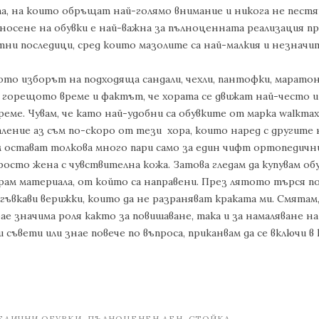
а, на които обръщат най-голямо внимание и никога не пестя
носене на обувки е най-важна за пълноценната реализация п
тни последици, сред които мазолите са най-малкия и незначи
то изборът на подходяща сандали, чехли, пантофки, маратон
 горещото време и фактът, че хората се движат най-често 
еме. Чувам, че като най-удобни са обувките от марка walkmax
аление аз съм по-скоро от тези хора, които наред с другите
м остават толкова много пари само за един чифт ортопедични
росто жена с чувствителна кожа. Затова гледам да купувам об
ам материала, от който са направени. През лятото търся п
и гъвкави верижки, които да не разраняват краката ми. Смята
ае значима роля както за повишаване, така и за намаляване н
 съвети или знае повече по въпроса, приканвам да се включи 
ЕДИЧНИ ОБУВКИ
,
ПЪЛНОЦЕНЕН ДЕН
,
СТОЙКА