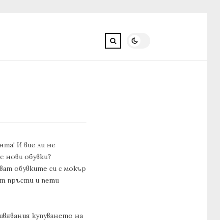
нта! И вие ли не
е нови обувки?
ват обувките си с мокър
ат пръсти и пети
ривявания купуването на