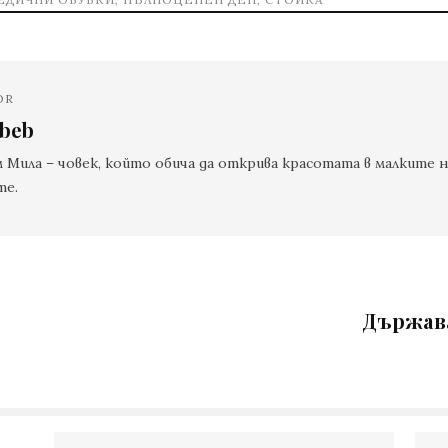
OR
abeb
м Мила – човек, който обича да открива красотата в малките н
те.
Държава