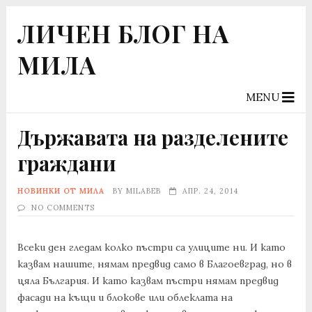
ЛИЧЕН БЛОГ НА
МИЛА
MENU
Държавата на разделените
граждани
НОВИНКИ ОТ МИЛА
BY
MILABEB
АПР. 24, 2014
NO COMMENTS
Всеки ден гледам колко пъстри са улиците ни. И като
казвам нашите, нямам предвид само в Благоевград, но в
цяла България. И като казвам пъстри нямам предвид
фасади на къщи и блокове или облеклата на