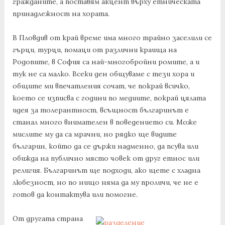
гражданите, а поставям акцент върху етническата
принадлежност на хората.
В Пловдив от край време има много трайно заселили се
гърци, турци, помаци от различни краища на
Родопите, в София са най-многобройни ромите, а и
тук не са малко. Всеки ден общуваме с тези хора и
общите ми впечатления сочат, че покрай всичко,
което се изписва с години по медиите, покрай цялата
идея за толерантност, всъщност българинът е
станал много внимателен в поведението си. Може
мислите му да са мрачни, но рядко ще видите
българин, който да се държи надменно, да псува или
обижда на публично място човек от друг етнос или
религия. Българинът ще подходи, ако щете с хладна
любезност, но по нищо няма да му проличи, че не е
готов да контактува или помогне.
От другата страна