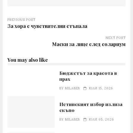
PREVIOUS POST
За хора с чувствителни стъпала
NEXT POST
Маски за лице след солариум
You may also like
Бюджетът за красота в
прах
BY
MILABEB
ЮЛИ 15, 2026
Истинският избор излиза
скъпо
BY
MILABEB
ЮЛИ 05, 2026