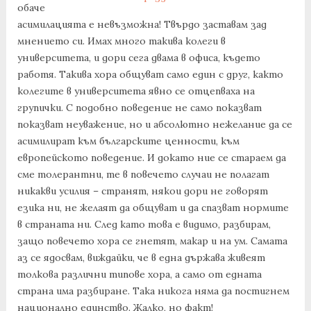
обаче
асимилацията е невъзможна! Твърдо заставам зад
мнението си. Имах много такива колеги в
университета, и дори сега двама в офиса, където
работя. Такива хора общуват само един с друг, както
колегите в университета явно се отцепваха на
групички. С подобно поведение не само показват
показват неуважение, но и абсолютно нежелание да се
асимилират към българските ценности, към
европейското поведение. И докато ние се стараем да
сме толерантни, те в повечето случаи не полагат
никакви усилия – странят, някои дори не говорят
езика ни, не желаят да общуват и да спазват нормите
в страната ни. След като това е видимо, разбирам,
защо повечето хора се гнетят, макар и на ум. Самата
аз се ядосвам, виждайки, че в една държава живеят
толкова различни типове хора, а само от едната
страна има разбиране. Така никога няма да постигнем
национално единство. Жалко, но факт!