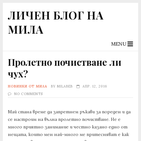
ЛИЧЕН БЛОГ НА
МИЛА
MENU
Пролетно почистване ли
чух?
НОВИНКИ ОТ МИЛА
BY
MILABEB
АПР. 12, 2016
NO COMMENTS
Май стана време да запретнем ръкави за пореден и да
се настроим на вълна пролетно почистване. Не е
много приятно занимание и честно казано едно от
нещата, които мен най-много ме притесняват е как