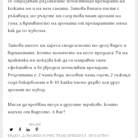
се отразяват различните почистващи препарати на
кожата ми и на мен самата. Затова винаги чистя с
ръкавици, но ръцете ми след това имат аромат на
гума, а вдишването на аромата от препаратите няма
как да го избегна.
Затова много ми хареса споделеното по-долу видео и
вариантите, които момичето на него предлага. Тя на
практика ни показва как да си направим сами
ефективен и безвреден почистваш препарат.
Рецептата е: 2 чаши вода, половин чаша оцет, 2 лъжици
сода бикарбонат и 8-10 капки чаено дърво или друг
аромат по избор.
Мисля да пробвам този и другите трикове, които
научих от видеото. А вие?
SHARE
ВИДЕО
,
ДОМАШЕН ПОЧИСТВАЩ ПРЕПАРАТ
,
ПРОЛЕТНО