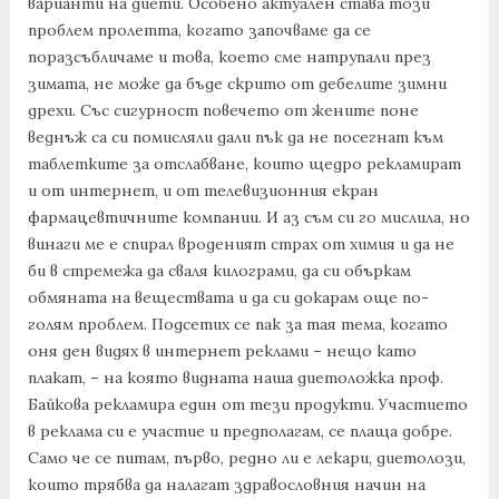
варианти на диети. Особено актуален става този
проблем пролетта, когато започваме да се
поразсъбличаме и това, което сме натрупали през
зимата, не може да бъде скрито от дебелите зимни
дрехи. Със сигурност повечето от жените поне
веднъж са си помисляли дали пък да не посегнат към
таблетките за отслабване, които щедро рекламират
и от интернет, и от телевизионния екран
фармацевтичните компании. И аз съм си го мислила, но
винаги ме е спирал вроденият страх от химия и да не
би в стремежа да сваля килограми, да си объркам
обмяната на веществата и да си докарам още по-
голям проблем. Подсетих се пак за тая тема, когато
оня ден видях в интернет реклами – нещо като
плакат, – на която видната наша диетоложка проф.
Байкова рекламира един от тези продукти. Участието
в реклама си е участие и предполагам, се плаща добре.
Само че се питам, първо, редно ли е лекари, диетолози,
които трябва да налагат здравословния начин на