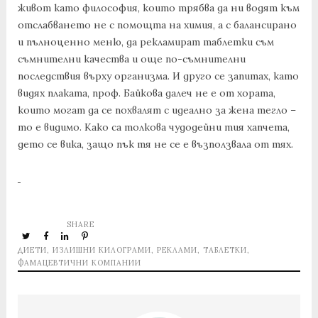
живот като философия, които трябва да ни водят към
отслабването не с помощта на химия, а с балансирано
и пълноценно меню, да рекламират таблетки съм
съмнителни качества и още по-съмнителни
последствия върху организма. И друго се запитах, като
видях плаката, проф. Байкова далеч не е от хората,
които могат да се похвалят с идеално за жена тегло –
то е видимо. Како са толкова чудодейни тия хапчета,
дето се вика, защо пък тя не се е възползвала от тях.
SHARE
ДИЕТИ
,
ИЗЛИШНИ КИЛОГРАМИ
,
РЕКЛАМИ
,
ТАБЛЕТКИ
,
ФАМАЦЕВТИЧНИ КОМПАНИИ