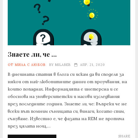
Знаете ли, че …
ОТ МИЛА С ЛЮБОВ
BY
MILABEB
АПР. 21, 2020
В днешната статия в блога си искам да ви споделя за
някои от най-любопитните данни от проучвания, на
които попаднах. Информацията е инетерсна и се
обоснова на университетски и масови изследвания
през последните години. Знаете ли, че: Въпреки че не
всеки път помним сънищата си, винаги, когато спим,
сънуваме. Известно е, че фазата на REM не протича
през цялата нощ,…
SHARE