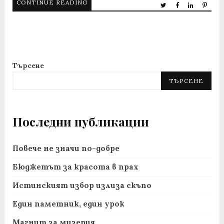
CONTINUE READING
Търсене
ТЪРСЕНЕ
Последни публикации
Повече не значи по-добре
Бюджетът за красота в прах
Истинският избор излиза скъпо
Един паметник, един урок
Магнит за мизерия