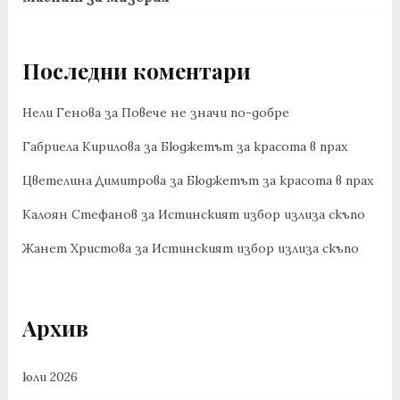
Последни коментари
Нели Генова
за
Повече не значи по-добре
Габриела Кирилова
за
Бюджетът за красота в прах
Цветелина Димитрова
за
Бюджетът за красота в прах
Калоян Стефанов
за
Истинският избор излиза скъпо
Жанет Христова
за
Истинският избор излиза скъпо
Архив
юли 2026