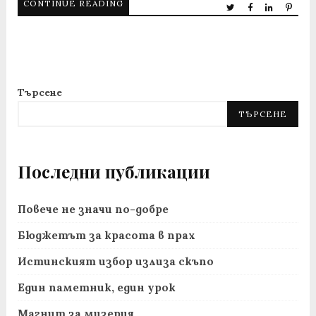
CONTINUE READING
Търсене
ТЪРСЕНЕ
Последни публикации
Повече не значи по-добре
Бюджетът за красота в прах
Истинският избор излиза скъпо
Един паметник, един урок
Магнит за мизерия