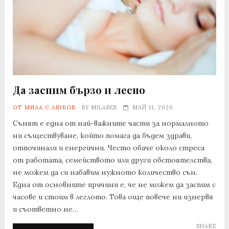
Да заспим бързо и лесно
ОТ МИЛА С ЛЮБОВ
BY
MILABEB
МАЙ 11, 2020
Сънят е една от най-важните части за нормалното
ни съществуване, който помага да бъдем здрави,
отпочинали и енергични. Често обаче около стреса
от работата, семейството или други обстоятелства,
не можем да си набавим нужното количество сън.
Една от основните причини е, че не можем да заспим с
часове и стоим в леглото. Това още повече ни изнервя
и съответно не…
SHARE