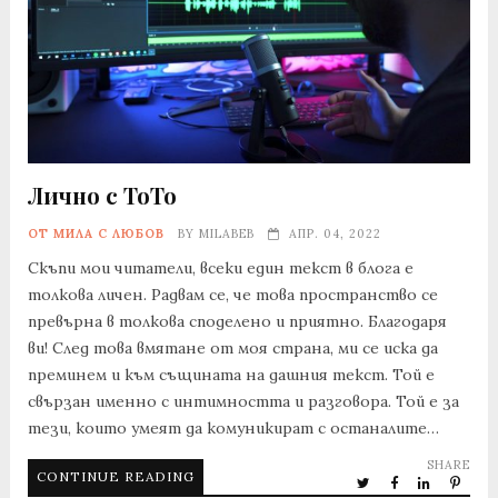
Лично с ТоТо
ОТ МИЛА С ЛЮБОВ
BY
MILABEB
АПР. 04, 2022
Скъпи мои читатели, всеки един текст в блога е
толкова личен. Радвам се, че това пространство се
превърна в толкова споделено и приятно. Благодаря
ви! След това вмятане от моя страна, ми се иска да
преминем и към същината на дашния текст. Той е
свързан именно с интимността и разговора. Той е за
тези, които умеят да комуникират с останалите…
SHARE
CONTINUE READING