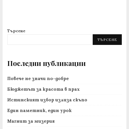
Търсене
ТЪРСЕНЕ
Последни публикации
Повече не значи по-добре
Бюджетът за красота в прах
Истинският избор излиза скъпо
Един паметник, един урок
Магнит за мизерия