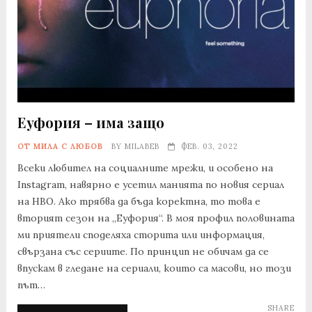
Еуфория – има защо
ОТ МИЛА С ЛЮБОВ
BY
MILABEB
ФЕВ. 03, 2022
Всеки любител на социалните мрежи, и особено на
Instagram, навярно е усетил манията по новия сериал
на HBO. Ако трябва да бъда коректна, то това е
вторият сезон на „Еуфория“. В моя профил половината
ми приятели споделяха сторита или информация,
свързана със сериите. По принцип не обичам да се
впускам в гледане на сериали, които са масови, но този
път…
SHARE