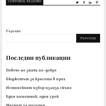
CONTINUE READING
Търсене
ТЪРСЕНЕ
Последни публикации
Повече не значи по-добре
Бюджетът за красота в прах
Истинският избор излиза скъпо
Един паметник, един урок
Магнит за мизерия