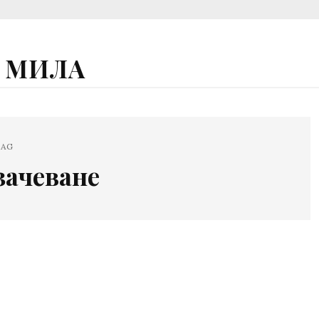
А МИЛА
AG
зачеване