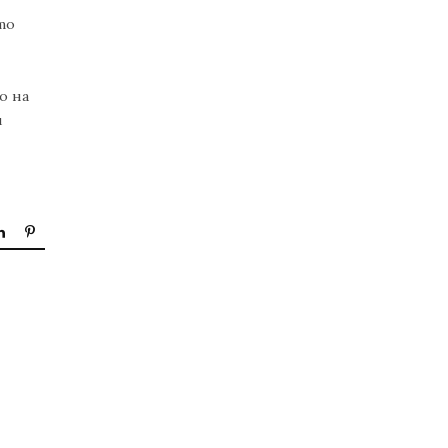
то
о на
и