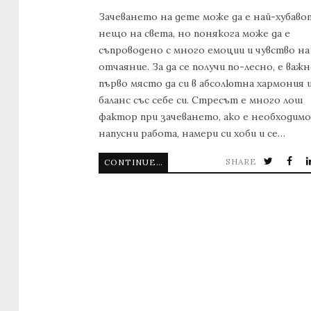
Зачеването на дете може да е най-хубаво
нещо на света, но понякога може да е
съпроводено с много емоции и чувство на
отчаяние. За да се получи по-лесно, е важн
първо място да си в абсолютна хармония 
баланс със себе си. Стресът е много лош
фактор при зачеването, ако е необходимо
напусни работа, намери си хоби и се…
SHARE
CONTINUE READING