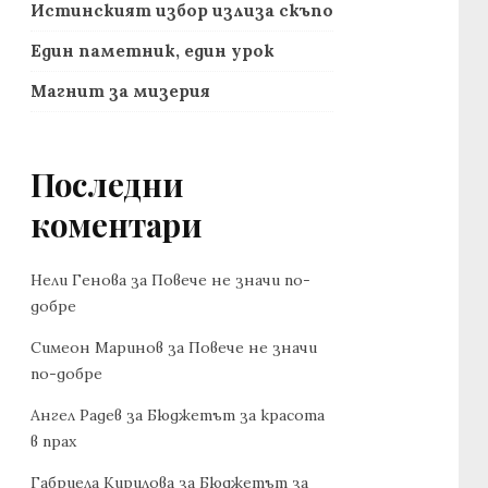
Истинският избор излиза скъпо
Един паметник, един урок
Магнит за мизерия
Последни
коментари
Нели Генова
за
Повече не значи по-
добре
Симеон Маринов
за
Повече не значи
по-добре
Ангел Радев
за
Бюджетът за красота
в прах
Габриела Кирилова
за
Бюджетът за