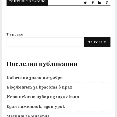
CONTINUE READING
Търсене
ТЪРСЕНЕ
Последни публикации
Повече не значи по-добре
Бюджетът за красота в прах
Истинският избор излиза скъпо
Един паметник, един урок
Магнит за мизерия