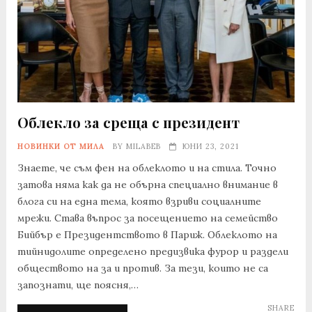
Облекло за среща с президент
НОВИНКИ ОТ МИЛА
BY
MILABEB
ЮНИ 23, 2021
Знаете, че съм фен на облеклото и на стила. Точно
затова няма как да не обърна специално внимание в
блога си на една тема, която взриви социалните
мрежи. Става въпрос за посещението на семейство
Бийбър е Президентството в Париж. Облеклото на
тийнидолите определено предизвика фурор и раздели
обществото на за и против. За тези, които не са
запознати, ще поясня,…
SHARE