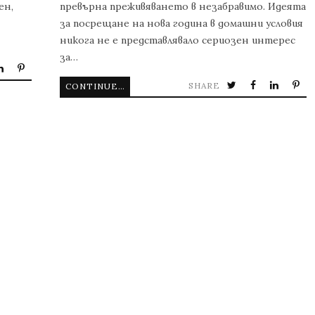
ен,
превърна преживяването в незабравимо. Идеята
за посрещане на нова година в домашни условия
никога не е представлявало сериозен интерес
за…
SHARE
CONTINUE READING