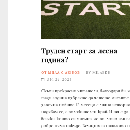
Труден старт за лесна
година?
ОТ МИЛА С ЛЮБОВ
BY
MILABEB
ЯН. 24, 2023
Скъпи прекрасни читатели, благодаря ви, ч
тази година избрахте да четете мислите
започна новите 12 месеца с лична история
надявам се, с положителен край. И тя е за
всички, които си мислят, че по-лошо или п
добре няма накъде. Всъщност началото н