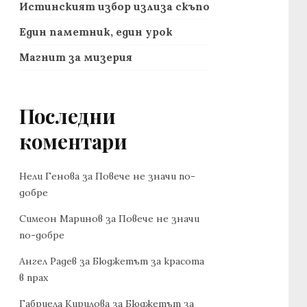
Истинският избор излиза скъпо
Един паметник, един урок
Магнит за мизерия
Последни
коментари
Нели Генова
за
Повече не значи по-
добре
Симеон Маринов
за
Повече не значи
по-добре
Ангел Радев
за
Бюджетът за красота
в прах
Габриела Кирилова
за
Бюджетът за