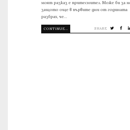
моят разказ е притеснител. Може би за м
защото още в първите дни от годината
разбрах, че…
SHARE
CONTINUE READING