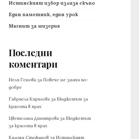
Истинският избор излиза скъпо
Един паметник, един урок
Магнит за мизерия
Последни
коментари
Нели Генова
за
Повече не значи по-
добре
Габриела Кирилова
за
Бюджетът за
красота в прах
Цветелина Димитрова
за
Бюджетът
за красота в прах
Калоян Стефанов
за
Истинският