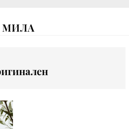
А МИЛА
ригинален