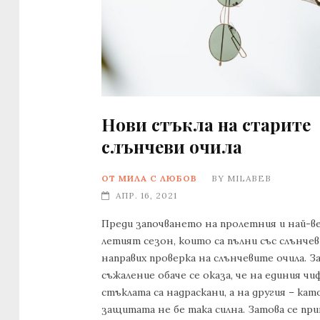
Нови стъкла на старите
слънчеви очила
ОТ МИЛА С ЛЮБОВ
BY
MILABEB
АПР. 16, 2021
Преди започването на пролетния и най-в
летият сезон, които са пълни със слънчев
направих проверка на слънчевите очила. З
съжаление обаче се оказа, че на единия ч
стъклата са надраскани, а на другия – като
защитата не бе така силна. Затова се при