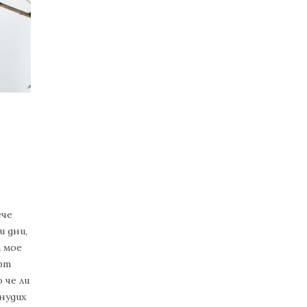
ече
и дни,
а мое
ифт
 че ли
нудих