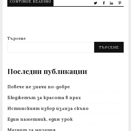
CONTINUE READING
Търсене
ТЪРСЕНЕ
Последни публикации
Повече не значи по-добре
Бюджетът за красота в прах
Истинският избор излиза скъпо
Един паметник, един урок
Магнит за мизерия