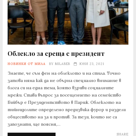
Облекло за среща с президент
НОВИНКИ ОТ МИЛА
BY
MILABEB
ЮНИ 23, 2021
Знаете, че съм фен на облеклото и на стила. Точно
затова няма как да не обърна специално внимание в
блога си на една тема, която взриви социалните
мрежи. Става въпрос за посещението на семейство
Бийбър е Президентството в Париж. Облеклото на
тийнидолите определено предизвика фурор и раздели
обществото на за и против. За тези, които не са
запознати, ще поясня,…
SHARE