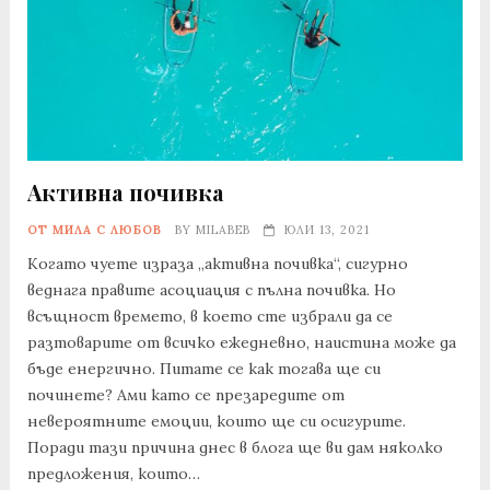
Активна почивка
ОТ МИЛА С ЛЮБОВ
BY
MILABEB
ЮЛИ 13, 2021
Когато чуете израза „активна почивка“, сигурно
веднага правите асоциация с пълна почивка. Но
всъщност времето, в което сте избрали да се
разтоварите от всичко ежедневно, наистина може да
бъде енергично. Питате се как тогава ще си
починете? Ами като се презаредите от
невероятните емоции, които ще си осигурите.
Поради тази причина днес в блога ще ви дам няколко
предложения, които…