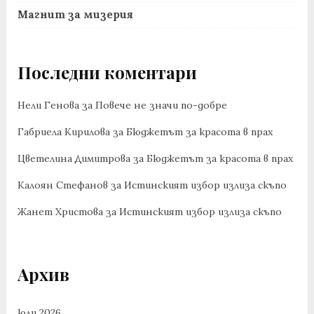
Магнит за мизерия
Последни коментари
Нели Генова
за
Повече не значи по-добре
Габриела Кирилова
за
Бюджетът за красота в прах
Цветелина Димитрова
за
Бюджетът за красота в прах
Калоян Стефанов
за
Истинският избор излиза скъпо
Жанет Христова
за
Истинският избор излиза скъпо
Архив
юли 2026