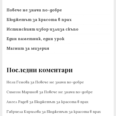
Повече не значи по-добре
Бюджетът за красота в прах
Истинският избор излиза скъпо
Един паметник, един урок
Магнит за мизерия
Последни коментари
Нели Генова
за
Повече не значи по-добре
Симеон Маринов
за
Повече не значи по-добре
Ангел Радев
за
Бюджетът за красота в прах
Габриела Кирилова
за
Бюджетът за красота в прах