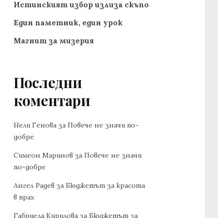
Истинският избор излиза скъпо
Един паметник, един урок
Магнит за мизерия
Последни
коментари
Нели Генова
за
Повече не значи по-
добре
Симеон Маринов
за
Повече не значи
по-добре
Ангел Радев
за
Бюджетът за красота
в прах
Габриела Кирилова
за
Бюджетът за