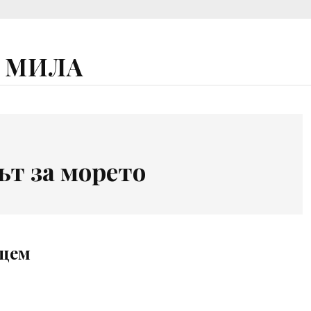
А МИЛА
ът за морето
ощем