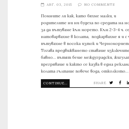
АВГ. 03, 2015
NO COMMENTS
Помните ли как, като бяхме малки, и
родителите ни ни будеха по средата на н
за да пътуваме към морето. Към 2-3-4 ч. с
натоварвахме в колата, подкарвахме я и с 
пътувахме в посока изток и Черномориет
Тогава предвижването ставаше изключит
бавно… пътят беше междуградски, жигула
прегряваше и както се казва в една реклам
колата гълташе повече вода, отколкото…
SHARE
CONTINUE READING