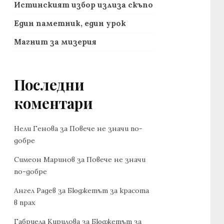
Истинският избор излиза скъпо
Един паметник, един урок
Магнит за мизерия
Последни
коментари
Нели Генова
за
Повече не значи по-
добре
Симеон Маринов
за
Повече не значи
по-добре
Ангел Радев
за
Бюджетът за красота
в прах
Габриела Кирилова
за
Бюджетът за