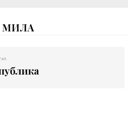
А МИЛА
TAG
публика