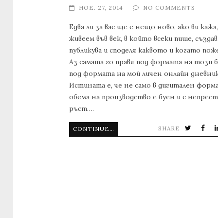
НОЕ. 27, 2014
NO COMMENTS
Едва ли за вас ще е нещо ново, ако ви кажа,
живеем във век, в който всеки пише, създав
публикува и споделя каквото и когато поже
Аз самата го правя под формата на този 
под формата на мой личен онлайн дневник
Истината е, че не само в дигитален форм
обема на производство е буен и с непрес
ръст….
SHARE
CONTINUE READING