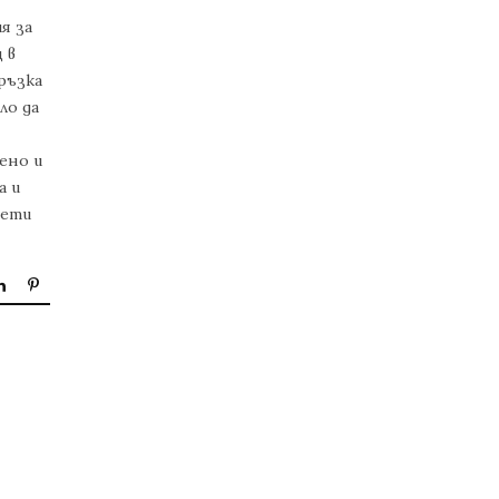
я за
 в
ръзка
ло да
ено и
а и
сети