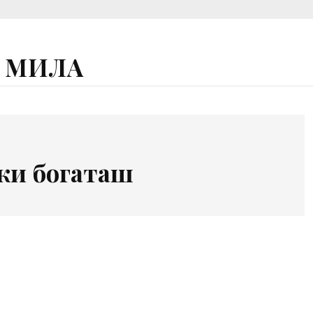
А МИЛА
ки богаташ