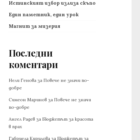
Истинският избор излиза скъпо
Един паметник, един урок
Магнит за мизерия
Последни
коментари
Нели Генова
за
Повече не значи по-
добре
Симеон Маринов
за
Повече не значи
по-добре
Ангел Радев
за
Бюджетът за красота
в прах
Габриела Кирилова
за
Бюджетът за