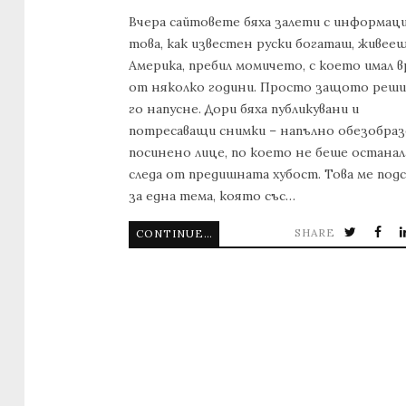
Вчера сайтовете бяха залети с информаци
това, как известен руски богаташ, живеещ
Америка, пребил момичето, с което имал в
от няколко години. Просто защото реши
го напусне. Дори бяха публикувани и
потресаващи снимки – напълно обезобраз
посинено лице, по което не беше останал
следа от предишната хубост. Това ме под
за една тема, която със…
SHARE
CONTINUE READING