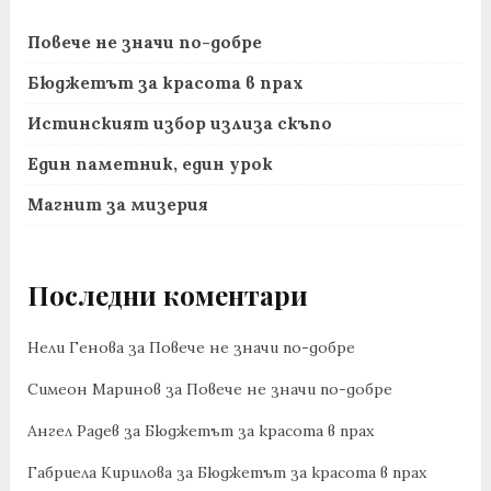
Повече не значи по-добре
Бюджетът за красота в прах
Истинският избор излиза скъпо
Един паметник, един урок
Магнит за мизерия
Последни коментари
Нели Генова
за
Повече не значи по-добре
Симеон Маринов
за
Повече не значи по-добре
Ангел Радев
за
Бюджетът за красота в прах
Габриела Кирилова
за
Бюджетът за красота в прах