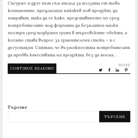
Сигурно и друг път съм писала за ползата от това
компаниите, предлагащи някакъв нов продукт, да
направят, така да се каже, представянето му сред
потребителите под формата да безплатни малки
мостри сред подбрани групи в търговските обекти, а
когато става въпрос за хранителени стоки – и с
дегустации. Смятам, че възможността потребителят
да пробва качествата на продукта, без да поема…
SHARE
CONTINUE READING
Търсене
ТЪРСЕНЕ