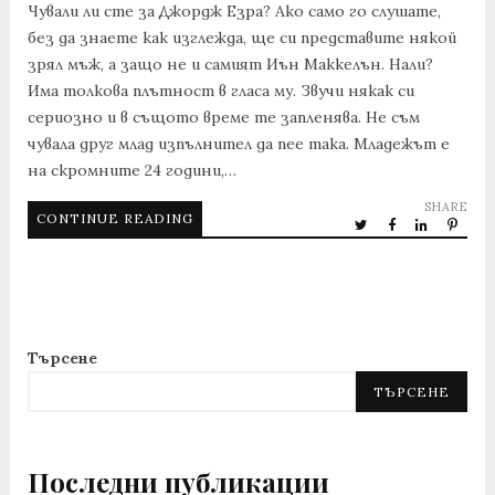
Чували ли сте за Джордж Езра? Ако само го слушате,
без да знаете как изглежда, ще си представите някой
зрял мъж, а защо не и самият Иън Маккелън. Нали?
Има толкова плътност в гласа му. Звучи някак си
сериозно и в същото време те запленява. Не съм
чувала друг млад изпълнител да пее така. Младежът е
на скромните 24 години,…
SHARE
CONTINUE READING
Търсене
ТЪРСЕНЕ
Последни публикации