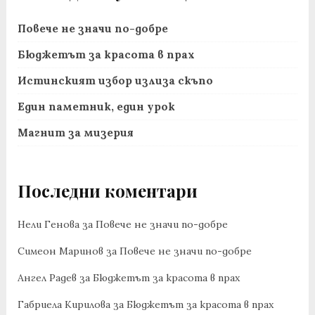
Повече не значи по-добре
Бюджетът за красота в прах
Истинският избор излиза скъпо
Един паметник, един урок
Магнит за мизерия
Последни коментари
Нели Генова
за
Повече не значи по-добре
Симеон Маринов
за
Повече не значи по-добре
Ангел Радев
за
Бюджетът за красота в прах
Габриела Кирилова
за
Бюджетът за красота в прах