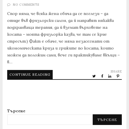
NO COMMENTS
Спор няма, че всяка жена обича да се поглези – да
отиде във фризьорски салон, да й направят някаква
подхранваща терапия, да й вземат върховете на
косата – моята фризьорка казва, че там се крие
стресът:) Факт е обаче, че няма незасегнати от
икономическата криза и грижите по косата, които
можем да положим сами, вече ги практикуваме вкъщи –
в…
SHARE
CONTINUE READING
Търсене
ТЪРСЕНЕ