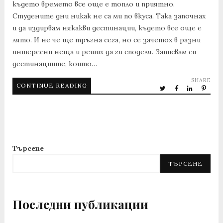
където времето все още е топло и приятно.
Студените дни никак не са ми по вкуса. Така започнах
и да издирвам някакви дестинации, където все още е
лято. И не че ще тръгна сега, но се зачетох в разни
интересни неща и реших да ги споделя. Записвам си
дестинациите, които…
SHARE
CONTINUE READING
Търсене
ТЪРСЕНЕ
Последни публикации