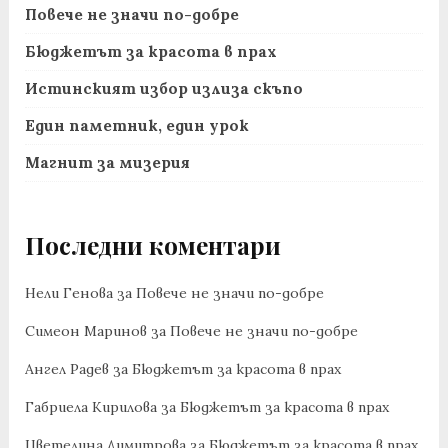
Повече не значи по-добре
Бюджетът за красота в прах
Истинският избор излиза скъпо
Един паметник, един урок
Магнит за мизерия
Последни коментари
Нели Генова
за
Повече не значи по-добре
Симеон Маринов
за
Повече не значи по-добре
Ангел Радев
за
Бюджетът за красота в прах
Габриела Кирилова
за
Бюджетът за красота в прах
Цветелина Димитрова
за
Бюджетът за красота в прах