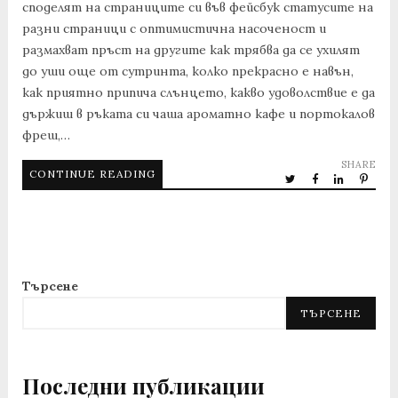
споделят на страниците си във фейсбук статусите на
разни страници с оптимистична насоченост и
размахват пръст на другите как трябва да се ухилят
до уши още от сутринта, колко прекрасно е навън,
как приятно припича слънцето, какво удоволствие е да
държиш в ръката си чаша ароматно кафе и портокалов
фреш,…
SHARE
CONTINUE READING
Търсене
ТЪРСЕНЕ
Последни публикации