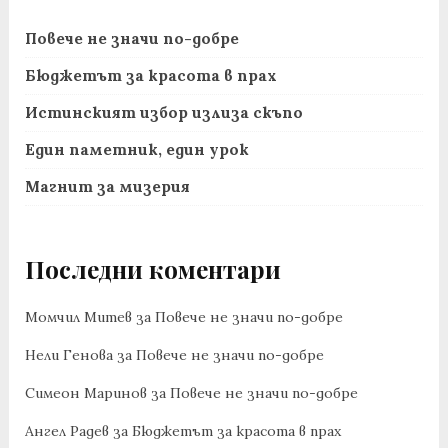
Повече не значи по-добре
Бюджетът за красота в прах
Истинският избор излиза скъпо
Един паметник, един урок
Магнит за мизерия
Последни коментари
Момчил Митев
за
Повече не значи по-добре
Нели Генова
за
Повече не значи по-добре
Симеон Маринов
за
Повече не значи по-добре
Ангел Радев
за
Бюджетът за красота в прах