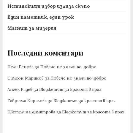
Истинският избор излиза скъпо
Един паметник, един урок
Магнит за мизерия
Последни коментари
Нели Генова
за
Повече не значи по-добре
Симеон Маринов
за
Повече не значи по-добре
Ангел Радев
за
Бюджетът за красота в прах
Габриела Кирилова
за
Бюджетът за красота в прах
Цветелина Димитрова
за
Бюджетът за красота в прах