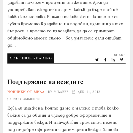
задават по-голям процент от жените. Дали да
употребяват ежедневно грим, какъв да бъде той и в
какво количество. Е, има и такива жени, които не си
губят времето в задаване на подобни, излишни за тях
въпроси, а просто го използват, за да се гримират,
обикновено много силно – без значение дали отиват
до…
SHARE
CONTINUE READING
Поддържане на веждите
НОВИНКИ ОТ МИЛА
BY
MILABEB
ДЕК. 11, 2012
NO COMMENTS
Едва ли има жена, която да не е наясно с това колко
важни са за общия й изглед добре оформените и
поддържани вежди. И най-хубавия грим стои нелепо
под недобре оформени и занемарени вежди. Затова