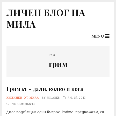
ЛИЧЕН БЛОГ НА
МИЛА
MENU
TAG
грим
Гримът – дали, колко и кога
НОВИНКИ ОТ МИЛА
BY
MILABEB
ЯН. 15, 2013
NO COMMENTS
Днес подхващам един въпрос, който, предполагам, си