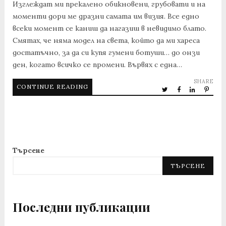
Изглеждат ми прекалено обикновени, грубовати и на
моменти дори ме дразни самата им визия. Все едно
всеки момент се каниш да нагазиш в невидимо блато.
Смятах, че няма модел на света, който да ми хареса
достатъчно, за да си купя гумени ботуши… до онзи
ден, когато всичко се промени. Вървях с една…
SHARE
CONTINUE READING
Търсене
ТЪРСЕНЕ
Последни публикации