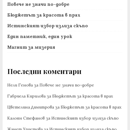
Повече не значи по-добре
Бюджетът за красота в прах
Истинският избор излиза скъпо
Един паметник, един урок
Магнит за мизерия
Последни коментари
Нели Генова
за
Повече не значи по-добре
Габриела Кирилова
за
Бюджетът за красота в прах
Цветелина Димитрова
за
Бюджетът за красота в прах
Калоян Стефанов
за
Истинският избор излиза скъпо
Жанет Христова
за
Истинският избор излиза скъпо