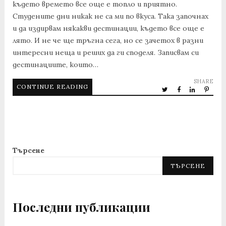
където времето все още е топло и приятно.
Студените дни никак не са ми по вкуса. Така започнах
и да издирвам някакви дестинации, където все още е
лято. И не че ще тръгна сега, но се зачетох в разни
интересни неща и реших да ги споделя. Записвам си
дестинациите, които…
SHARE
CONTINUE READING
Търсене
ТЪРСЕНЕ
Последни публикации