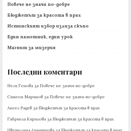
Повече не значи по-добре
Бюджетът за красота в прах
Истинският избор излиза скъпо
Един паметник, един урок
Магнит за мизерия
Последни коментари
Нели Генова
за
Повече не значи по-добре
Симеон Маринов
за
Повече не значи по-добре
Ангел Радев
за
Бюджетът за красота в прах
Габриела Кирилова
за
Бюджетът за красота в прах
Цветелина Димитрова
за
Бюджетът за красота в прах