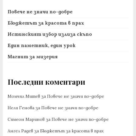
Повече не значи по-добре
Бюджетът за красота в прах
Истинският избор излиза скъпо
Един паметник, един урок
Магнит за мизерия
Последни коментари
Момчил Митев
за
Повече не значи по-добре
Нели Генова
за
Повече не значи по-добре
Симеон Маринов
за
Повече не значи по-добре
Ангел Радев
за
Бюджетът за красота в прах