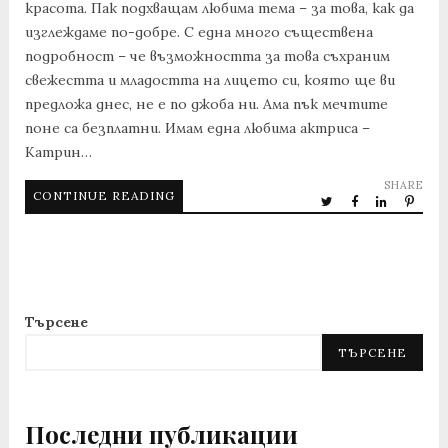
красота. Пак подхващам любима тема – за това, как да
изглеждаме по-добре. С една много съществена
подробност – че възможността за това съхраним
свежестта и младостта на лицето си, която ще ви
предложа днес, не е по джоба ни. Ама пък мечтите
поне са безплатни. Имам една любима актриса –
Катрин…
SHARE
CONTINUE READING
Търсене
ТЪРСЕНЕ
Последни публикации